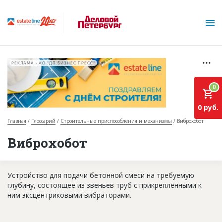
РЕКЛАМА • АО "ДП БИЗНЕС ПРЕСС"
0
0 руб.
Главная
Глоссарий
Строительные приспособления и механизмы
Виброхобот
О проекте
Виброхобот
Горячие объекты
Устройство для подачи бетонной смеси на требуемую
База строящихся объектов
глубину, состоящее из звеньев труб с прикреплёнными к
Инвестпроекты
ним эксцентриковыми вибраторами.
Глоссарий