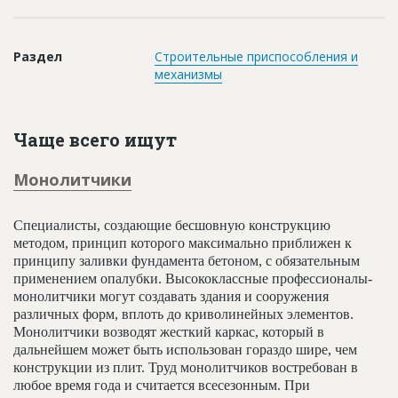
Новости
Платные услуги
Раздел
Строительные приспособления и
механизмы
Пресс-релизы
Правила работы
Чаще всего ищут
Контакты
Монолитчики
Личный кабинет
Специалисты, создающие бесшовную конструкцию
методом, принцип которого максимально приближен к
принципу заливки фундамента бетоном, с обязательным
применением опалубки. Высококлассные профессионалы-
монолитчики могут создавать здания и сооружения
различных форм, вплоть до криволинейных элементов.
Монолитчики возводят жесткий каркас, который в
дальнейшем может быть использован гораздо шире, чем
конструкции из плит. Труд монолитчиков востребован в
любое время года и считается всесезонным. При