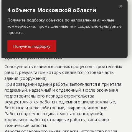
Настоящим строительным адресом можно считать адрес,
×
указанный в правоустанавливающих документах. Иногда
4 объекта Московской области
строительные организации делают свои добавления
Получите подборку объектов по направлениям: жилые,
(например, вторая очередь). В официальных документах
коммерческие, промышленные или социально-культурные
должен присутствовать официальный строительный адрес,
а все остальное - это уточнения типа "шестикомнатная
проекты.
квартира с большой кладовой", которые годятся только
для переговоров.
Получить подборку
Цикл строительства
Совокупность взаимосвязанных процессов строительных
работ, результатом которых является готовая часть
здания (сооружения).
При возведении зданий работы выполняются в три этапа:
подземный, надземный и отделочный. После окончания
подготовительного периода строительства
осуществляются работы подземного цикла: земляные,
бетонные и железобетонные, гидроизоляционные.
Работы надземного цикла: монтаж конструкций;
кровельные работы; столярные работы, санитарно-
технические работы.
Работы отделочного цикла: окраска, устройство полов,