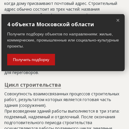
когда дому присваивают почтовый адрес. Строительный
адрес обычно состоит из трех частей: названия
строительного района (возможно, улицы), номера квартала
×
(не обязательно) и корпуса (владения).
4 объекта Московской области
Настоящим строительным адресом можно считать адрес,
Получите подборку объектов по направлениям: жилые,
указанный в правоустанавливающих документах. Иногда
коммерческие, промышленные или социально-культурные
строительные организации делают свои добавления
проекты.
(например, вторая очередь). В официальных документах
должен присутствовать официальный строительный адрес,
Получить подборку
а все остальное - это уточнения типа "шестикомнатная
квартира с большой кладовой", которые годятся только
для переговоров.
Цикл строительства
Совокупность взаимосвязанных процессов строительных
работ, результатом которых является готовая часть
здания (сооружения).
При возведении зданий работы выполняются в три этапа:
подземный, надземный и отделочный. После окончания
подготовительного периода строительства
осуществляются работы подземного цикла: земляные,