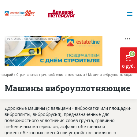
РЕКЛАМА • АО "ДП БИЗНЕС ПРЕСС"
0
0 руб.
лоссарий
Строительные приспособления и механизмы
Машины виброуплотняющие
О проекте
Машины виброуплотняющие
Горячие объекты
Дорожные машины (с вальцами - виброкатки или площадки-
База строящихся объектов
виброплиты, вибробрусья), предназначенные для
Инвестпроекты
поверхностного уплотнения слоев грунта, гравийно-
щебеночных материалов, асфальтобетонных и
Глоссарий
цементобетонных смесей при устройстве земляного