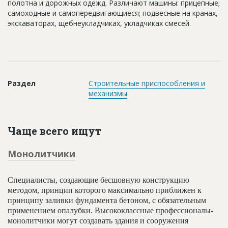
полотна и дорожных одежд. Различают машины: прицепные;
Новости
самоходные и самопередвигающиеся; подвесные на кранах,
экскаваторах, щебнеукладчиках, укладчиках смесей.
Платные услуги
Пресс-релизы
Правила работы
Раздел
Строительные приспособления и
Контакты
механизмы
Личный кабинет
Чаще всего ищут
Монолитчики
Специалисты, создающие бесшовную конструкцию
методом, принцип которого максимально приближен к
принципу заливки фундамента бетоном, с обязательным
применением опалубки. Высококлассные профессионалы-
монолитчики могут создавать здания и сооружения