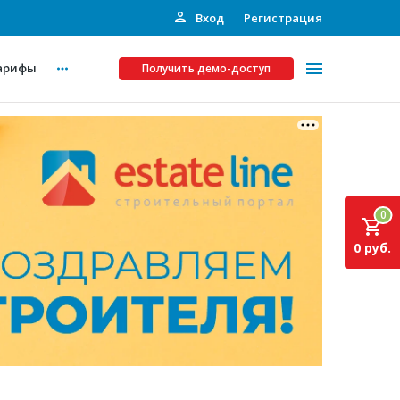
Вход
Регистрация
арифы
Получить демо-доступ
Платные услуги
ства
Рекламодателям
0
Call-центр
0 руб.
Инвестпроекты
ты
Подписка на Базу
Пресс-релизы
Правила работы