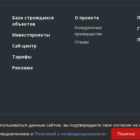
База строящихся
О проекте
П
объектов
Конкурентные
Г
преимущества
Инвестпроекты
П
Отзывы
Call-центр
Тарифы
Реклама
Политика конфиденциальности
ользоваться данным сайтом, вы подтверждаете свое согласие на 
Пользовательское соглашение
На информационном ресурсе применяются
уведомлением и
Политикой о конфиденциальности
.
Понятно
рекомендательные технологии. Подробнее.