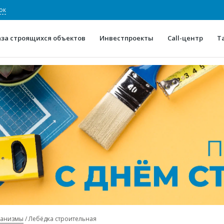
ок
аза строящихся объектов
Инвестпроекты
Call-центр
Т
О проекте
Конкурентные преимуще
Отзывы
Горячие объек
Глоссарий
Новости
ханизмы
Лебёдка строительная