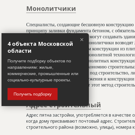
Монолитчики
Специалисты, создающие бесшовную конструкцию 
принципу заливки фундамента бетоном, с обязате
профессионалы-монолитчики могут создавать здани
×
4 объекта Московской
криволинейных элементов. Монолитчики возводят 
использован гораздо шире, чем конструкции из пли
области
считается всесезонным. При монолитной технологи
отделочным работам, а вес монолитных конструкц
Получите подборку объектов по
20%, что даёт значительную экономию строительных
направлениям: жилые,
условиях недостатка площади под строительство, ли
коммерческие, промышленные или
застройки. Монолитные сооружения и конструкции 
социально-культурные проекты.
тепловой изоляции, что делает этот метод строите
Получить подборку
Адрес строительный
Адрес пятна застройки, употребляется в качестве 
когда дому присваивают почтовый адрес. Строитель
строительного района (возможно, улицы), номера кв