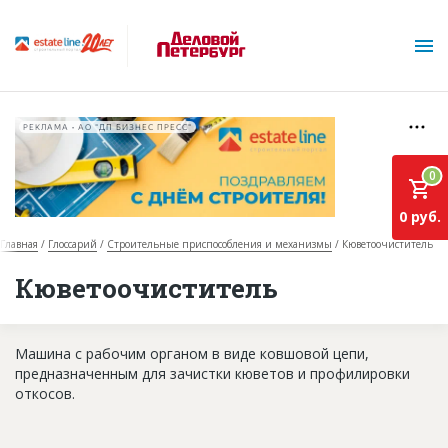
РЕКЛАМА • АО "ДП БИЗНЕС ПРЕСС"
0
0 руб.
Главная
Глоссарий
Строительные приспособления и механизмы
Кюветоочиститель
О проекте
Кюветоочиститель
Горячие объекты
Машина с рабочим органом в виде ковшовой цепи,
База строящихся объектов
предназначенным для зачистки кюветов и профилировки
Инвестпроекты
откосов.
Глоссарий