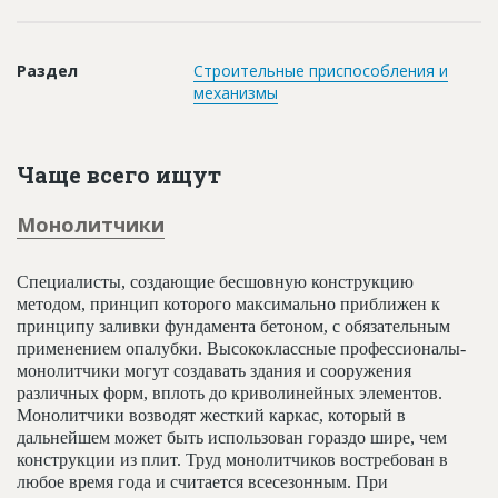
Новости
Платные услуги
Раздел
Строительные приспособления и
механизмы
Пресс-релизы
Правила работы
Чаще всего ищут
Контакты
Монолитчики
Личный кабинет
Специалисты, создающие бесшовную конструкцию
методом, принцип которого максимально приближен к
принципу заливки фундамента бетоном, с обязательным
применением опалубки. Высококлассные профессионалы-
монолитчики могут создавать здания и сооружения
различных форм, вплоть до криволинейных элементов.
Монолитчики возводят жесткий каркас, который в
дальнейшем может быть использован гораздо шире, чем
конструкции из плит. Труд монолитчиков востребован в
любое время года и считается всесезонным. При