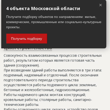
Настоящим строительным адресом можно считать адрес,
×
указанный в правоустанавливающих документах. Иногда
4 объекта Московской области
строительные организации делают свои добавления
Получите подборку объектов по направлениям: жилые,
(например, вторая очередь). В официальных документах
коммерческие, промышленные или социально-культурные
должен присутствовать официальный строительный адрес,
а все остальное - это уточнения типа "шестикомнатная
проекты.
квартира с большой кладовой", которые годятся только
для переговоров.
Получить подборку
Цикл строительства
Совокупность взаимосвязанных процессов строительных
работ, результатом которых является готовая часть
здания (сооружения).
При возведении зданий работы выполняются в три этапа:
подземный, надземный и отделочный. После окончания
подготовительного периода строительства
осуществляются работы подземного цикла: земляные,
бетонные и железобетонные, гидроизоляционные.
Работы надземного цикла: монтаж конструкций;
кровельные работы; столярные работы, санитарно-
технические работы.
Работы отделочного цикла: окраска, устройство полов,