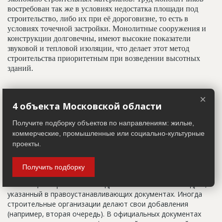
востребован так же в условиях недостатка площади под
строительство, либо их при её дороговизне, то есть в
условиях точечной застройки. Монолитные сооружения и
конструкции долговечны, имеют высокие показатели
звуковой и тепловой изоляции, что делает этот метод
строительства приоритетным при возведении высотных
зданий.
Адрес строительный
×
4 объекта Московской области
Адрес пятна застройки, употребляется в качестве
Получите подборку объектов по направлениям: жилые,
официального адреса дома до окончания строительства,
коммерческие, промышленные или социально-культурные
когда дому присваивают почтовый адрес. Строительный
адрес обычно состоит из трех частей: названия
проекты.
строительного района (возможно, улицы), номера квартала
(не обязательно) и корпуса (владения).
Получить подборку
Настоящим строительным адресом можно считать адрес,
указанный в правоустанавливающих документах. Иногда
строительные организации делают свои добавления
(например, вторая очередь). В официальных документах