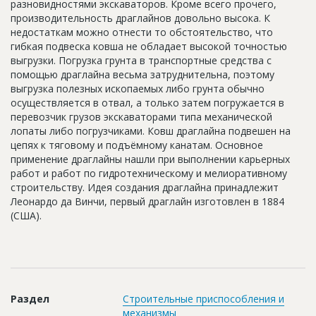
разновидностями экскаваторов. Кроме всего прочего,
Новости
производительность драглайнов довольно высока. К
недостаткам можно отнести то обстоятельство, что
Платные услуги
гибкая подвеска ковша не обладает высокой точностью
выгрузки. Погрузка грунта в транспортные средства с
Пресс-релизы
помощью драглайна весьма затруднительна, поэтому
выгрузка полезных ископаемых либо грунта обычно
Правила работы
осуществляется в отвал, а только затем погружается в
Контакты
перевозчик грузов экскаваторами типа механической
лопаты либо погрузчиками. Ковш драглайна подвешен на
Личный кабинет
цепях к тяговому и подъёмному канатам. Основное
применение драглайны нашли при выполнении карьерных
работ и работ по гидротехническому и мелиоративному
строительству. Идея создания драглайна принадлежит
Леонардо да Винчи, первый драглайн изготовлен в 1884
(США).
Раздел
Строительные приспособления и
механизмы