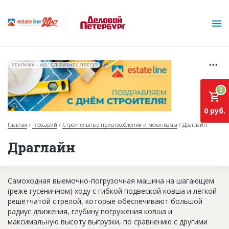
РЕКЛАМА • АО "ДП БИЗНЕС ПРЕСС"
0
0 руб.
Главная
Глоссарий
Строительные приспособления и механизмы
Драглайн
О проекте
Драглайн
Горячие объекты
Самоходная выемочно-погрузочная машина на шагающем
База строящихся объектов
(реже гусеничном) ходу с гибкой подвеской ковша и лёгкой
Инвестпроекты
решётчатой стрелой, которые обеспечивают большой
радиус движения, глубину погружения ковша и
Глоссарий
максимальную высоту выгрузки, по сравнению с другими