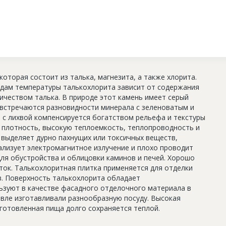
торая состоит из талька, магнезита, а также хлорита.
адам температуры талькохлорита зависит от содержания
ичеством талька. В природе этот камень имеет серый
е встречаются разновидности минерала с зеленоватым и
с лихвой компенсируется богатством рельефа и текстуры
 плотность, высокую теплоемкость, теплопроводность и
 выделяет дурно пахнущих или токсичных веществ,
ализует электромагнитное излучение и плохо проводит
ля обустройства и облицовки каминов и печей. Хорошо
ток. Талькохлоритная плитка применяется для отделки
ов. Поверхность талькохлорита обладает
ьзуют в качестве фасадного отделочного материала в
евле изготавливали разнообразную посуду. Высокая
готовленная пища долго сохраняется теплой.