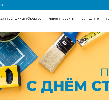
ок
аза строящихся объектов
Инвестпроекты
Call-центр
Т
О проекте
Конкурентные преимуще
Отзывы
Горячие объек
Глоссарий
Новости