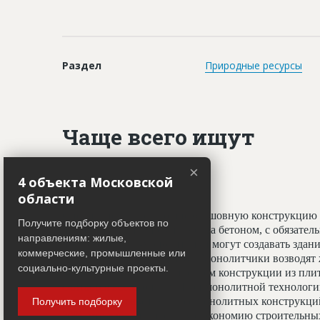
Раздел
Природные ресурсы
Чаще всего ищут
×
Монолитчики
4 объекта Московской
области
Специалисты, создающие бесшовную конструкцию 
Получите подборку объектов по
принципу заливки фундамента бетоном, с обязате
направлениям: жилые,
профессионалы-монолитчики могут создавать здани
коммерческие, промышленные или
криволинейных элементов. Монолитчики возводят 
социально-культурные проекты.
использован гораздо шире, чем конструкции из пли
считается всесезонным. При монолитной технологи
отделочным работам, а вес монолитных конструкц
Получить подборку
20%, что даёт значительную экономию строительных