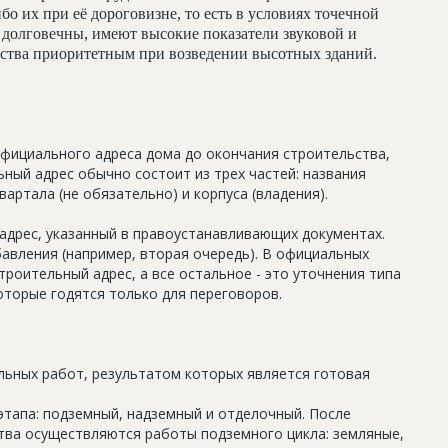
бо их при её дороговизне, то есть в условиях точечной
долговечны, имеют высокие показатели звуковой и
льства приоритетным при возведении высотных зданий.
официального адреса дома до окончания строительства,
ный адрес обычно состоит из трех частей: названия
артала (не обязательно) и корпуса (владения).
дрес, указанный в правоустанавливающих документах.
авления (например, вторая очередь). В официальных
роительный адрес, а все остальное - это уточнения типа
оторые годятся только для переговоров.
льных работ, результатом которых является готовая
этапа: подземный, надземный и отделочный. После
тва осуществляются работы подземного цикла: земляные,