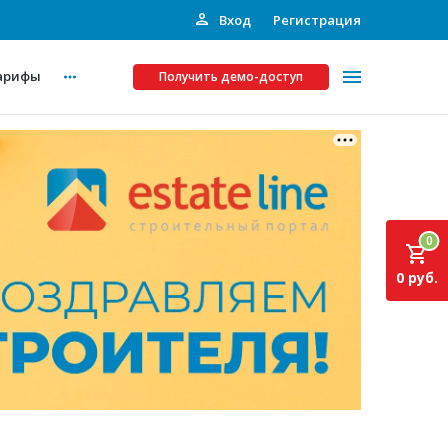
Вход
Регистрация
арифы
Получить демо-доступ
Платные услуги
ства
Рекламодателям
0
Call-центр
0 руб.
Инвестпроекты
ты
Подписка на Базу
Пресс-релизы
Правила работы