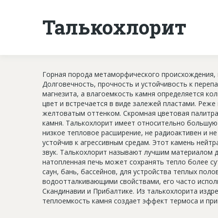
Талькохлорит
Горная порода метаморфического происхождения, ко
Долговечность, прочность и устойчивость к переп
магнезита, а влагоемкость камня определяется кол
цвет и встречается в виде залежей пластами. Реж
желтоватым оттенком. Скромная цветовая палитра 
камня. Талькохлорит имеет относительно большую
низкое тепловое расширение, не радиоактивен и не
устойчив к агрессивным средам. Этот камень нейтр
звук. Талькохлорит называют лучшим материалом д
натопленная печь может сохранять тепло более су
саун, бань, бассейнов, для устройства теплых пол
водоотталкивающими свойствами, его часто испол
Скандинавии и Прибалтике. Из талькохлорита издр
теплоемкость камня создает эффект термоса и при