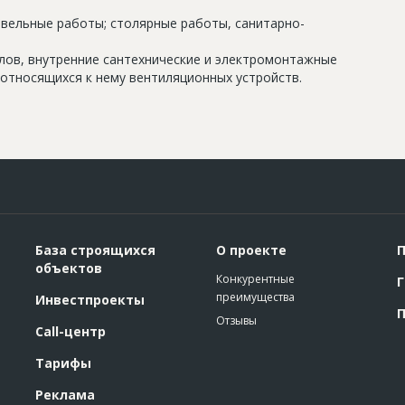
овельные работы; столярные работы, санитарно-
олов, внутренние сантехнические и электромонтажные
относящихся к нему вентиляционных устройств.
База строящихся
О проекте
П
объектов
Конкурентные
Г
преимущества
Инвестпроекты
П
Отзывы
Call-центр
Тарифы
Реклама