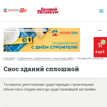
РЕКЛАМА • АО "ДП БИЗНЕС ПРЕСС"
0
0 руб.
я
Глоссарий
Отделочные, строительные и иные виды работ
Снос зданий сплошной
О проекте
Снос зданий сплошной
Горячие объекты
Тотальное уничтожение существующих строительных
База строящихся объектов
объектов и следов некогда существовавшей застройки.
Инвестпроекты
Глоссарий