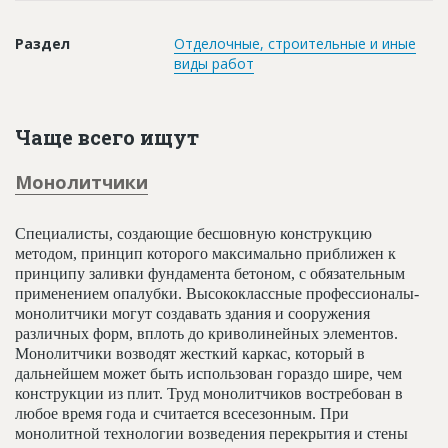
Новости
Раздел
Отделочные, строительные и иные
Платные услуги
виды работ
Пресс-релизы
Правила работы
Чаще всего ищут
Контакты
Монолитчики
Личный кабинет
Специалисты, создающие бесшовную конструкцию
методом, принцип которого максимально приближен к
принципу заливки фундамента бетоном, с обязательным
применением опалубки. Высококлассные профессионалы-
монолитчики могут создавать здания и сооружения
различных форм, вплоть до криволинейных элементов.
Монолитчики возводят жесткий каркас, который в
дальнейшем может быть использован гораздо шире, чем
конструкции из плит. Труд монолитчиков востребован в
любое время года и считается всесезонным. При
монолитной технологии возведения перекрытия и стены