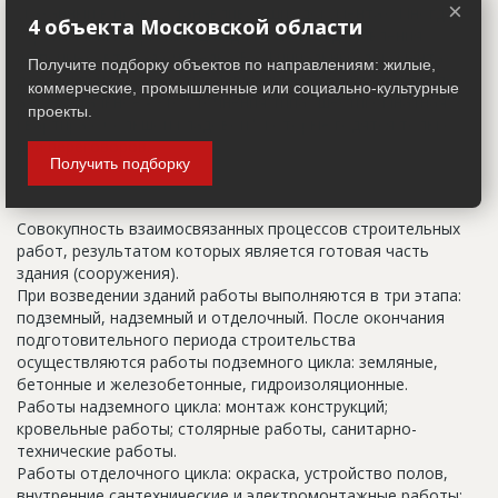
×
указанный в правоустанавливающих документах. Иногда
4 объекта Московской области
строительные организации делают свои добавления
(например, вторая очередь). В официальных документах
Получите подборку объектов по направлениям: жилые,
должен присутствовать официальный строительный адрес,
коммерческие, промышленные или социально-культурные
а все остальное - это уточнения типа "шестикомнатная
проекты.
квартира с большой кладовой", которые годятся только
для переговоров.
Получить подборку
Цикл строительства
Совокупность взаимосвязанных процессов строительных
работ, результатом которых является готовая часть
здания (сооружения).
При возведении зданий работы выполняются в три этапа:
подземный, надземный и отделочный. После окончания
подготовительного периода строительства
осуществляются работы подземного цикла: земляные,
бетонные и железобетонные, гидроизоляционные.
Работы надземного цикла: монтаж конструкций;
кровельные работы; столярные работы, санитарно-
технические работы.
Работы отделочного цикла: окраска, устройство полов,
внутренние сантехнические и электромонтажные работы;