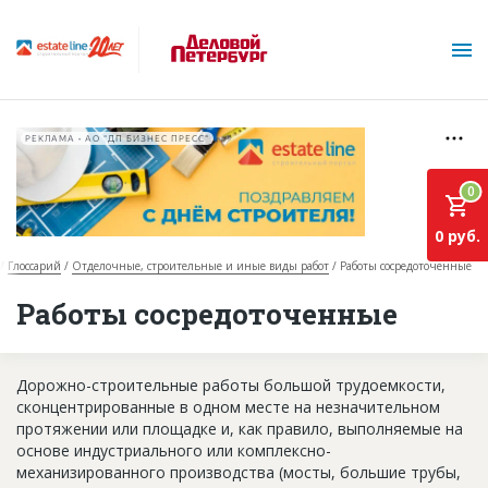
РЕКЛАМА • АО "ДП БИЗНЕС ПРЕСС"
0
0 руб.
Глоссарий
Отделочные, строительные и иные виды работ
Работы сосредоточенные
О проекте
Работы сосредоточенные
Горячие объекты
Дорожно-строительные работы большой трудоемкости,
База строящихся объектов
сконцентрированные в одном месте на незначительном
Инвестпроекты
протяжении или площадке и, как правило, выполняемые на
основе индустриального или комплексно-
Глоссарий
механизированного производства (мосты, большие трубы,