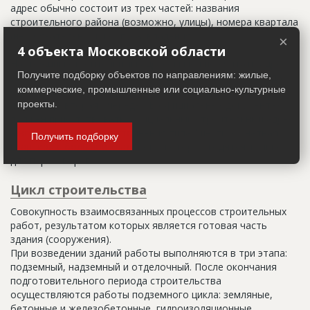
адрес обычно состоит из трех частей: названия
строительного района (возможно, улицы), номера квартала
(не обязательно) и корпуса (владения).
×
4 объекта Московской области
Настоящим строительным адресом можно считать адрес,
Получите подборку объектов по направлениям: жилые,
указанный в правоустанавливающих документах. Иногда
коммерческие, промышленные или социально-культурные
строительные организации делают свои добавления
(например, вторая очередь). В официальных документах
проекты.
должен присутствовать официальный строительный адрес,
а все остальное - это уточнения типа "шестикомнатная
Получить подборку
квартира с большой кладовой", которые годятся только
для переговоров.
Цикл строительства
Совокупность взаимосвязанных процессов строительных
работ, результатом которых является готовая часть
здания (сооружения).
При возведении зданий работы выполняются в три этапа:
подземный, надземный и отделочный. После окончания
подготовительного периода строительства
осуществляются работы подземного цикла: земляные,
бетонные и железобетонные, гидроизоляционные.