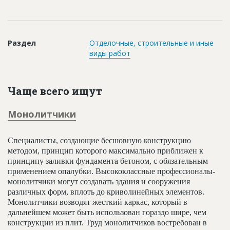
Новости
Платные услуги
Раздел
Отделочные, строительные и иные
Пресс-релизы
виды работ
Правила работы
Контакты
Чаще всего ищут
Личный кабинет
Монолитчики
Специалисты, создающие бесшовную конструкцию
методом, принцип которого максимально приближен к
принципу заливки фундамента бетоном, с обязательным
применением опалубки. Высококлассные профессионалы-
монолитчики могут создавать здания и сооружения
различных форм, вплоть до криволинейных элементов.
Монолитчики возводят жесткий каркас, который в
дальнейшем может быть использован гораздо шире, чем
конструкции из плит. Труд монолитчиков востребован в