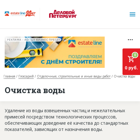
РЕКЛАМА • АО "ДП БИЗНЕС ПРЕСС"
0
0 руб.
Главная
Глоссарий
Отделочные, строительные и иные виды работ
Очистка воды
О проекте
Очистка воды
Горячие объекты
Удаление из воды взвешенных частиц и нежелательных
База строящихся объектов
примесей посредством технологических процессов,
Инвестпроекты
обеспечивающих доведение её качества до стандартных
показателей, зависящих от назначения воды.
Глоссарий