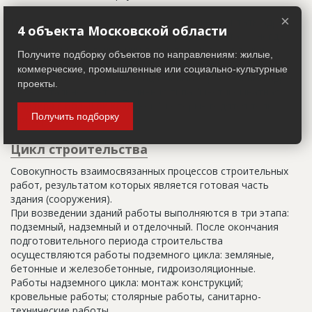
×
Настоящим строительным адресом можно считать адрес,
4 объекта Московской области
указанный в правоустанавливающих документах. Иногда
строительные организации делают свои добавления
Получите подборку объектов по направлениям: жилые,
(например, вторая очередь). В официальных документах
коммерческие, промышленные или социально-культурные
должен присутствовать официальный строительный адрес,
проекты.
а все остальное - это уточнения типа "шестикомнатная
квартира с большой кладовой", которые годятся только
Получить подборку
для переговоров.
Цикл строительства
Совокупность взаимосвязанных процессов строительных
работ, результатом которых является готовая часть
здания (сооружения).
При возведении зданий работы выполняются в три этапа:
подземный, надземный и отделочный. После окончания
подготовительного периода строительства
осуществляются работы подземного цикла: земляные,
бетонные и железобетонные, гидроизоляционные.
Работы надземного цикла: монтаж конструкций;
кровельные работы; столярные работы, санитарно-
технические работы.