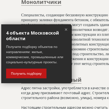
Монолитчики
Специалисты, создающие бесшовную конструкцию 
принципу заливки фундамента бетоном, с обязате
профессионалы-монолитчики могут создавать здани
×
криволинейных элементов. Монолитчики возводят 
4 объекта Московской
использован гораздо шире, чем конструкции из пли
области
считается всесезонным. При монолитной технологи
отделочным работам, а вес монолитных конструкц
Получите подборку объектов по
20%, что даёт значительную экономию строительных
направлениям: жилые,
условиях недостатка площади под строительство, ли
коммерческие, промышленные или
застройки. Монолитные сооружения и конструкции 
социально-культурные проекты.
тепловой изоляции, что делает этот метод строите
Получить подборку
Адрес строительный
Адрес пятна застройки, употребляется в качестве 
когда дому присваивают почтовый адрес. Строитель
строительного района (возможно, улицы), номера кв
Настоящим строительным адресом можно считать а