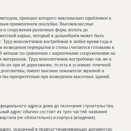
методом, принцип которого максимально приближен к
льным применением опалубки. Высококлассные
я и сооружения различных форм, вплоть до
жесткий каркас, который в дальнейшем может быть
т. Труд монолитчиков востребован в любое время года и
и возведения перекрытия и стены считаются готовыми к
ий меньше по сравнению с кирпичными сооружениями на
 материалов. Труд монолитчиков востребован так же в
бо их при её дороговизне, то есть в условиях точечной
долговечны, имеют высокие показатели звуковой и
льства приоритетным при возведении высотных зданий.
официального адреса дома до окончания строительства,
ный адрес обычно состоит из трех частей: названия
артала (не обязательно) и корпуса (владения).
дрес, указанный в правоустанавливающих документах.