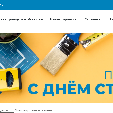
ок
аза строящихся объектов
Инвестпроекты
Call-центр
Т
О проекте
Конкурентные преимуще
Отзывы
Горячие объек
Глоссарий
Новости
иды работ
Бетонирование зимнее