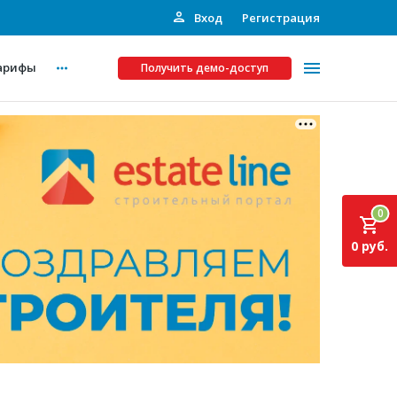
Вход
Регистрация
арифы
Получить демо-доступ
Платные услуги
ства
Рекламодателям
0
Call-центр
0 руб.
Инвестпроекты
ты
Подписка на Базу
Пресс-релизы
Правила работы