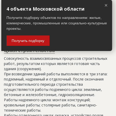
Настоящим строительным адресом можно считать адрес,
×
указанный в правоустанавливающих документах. Иногда
4 объекта Московской области
строительные организации делают свои добавления
Получите подборку объектов по направлениям: жилые,
(например, вторая очередь). В официальных документах
коммерческие, промышленные или социально-культурные
должен присутствовать официальный строительный адрес,
а все остальное - это уточнения типа "шестикомнатная
проекты.
квартира с большой кладовой", которые годятся только
для переговоров.
Получить подборку
Цикл строительства
Совокупность взаимосвязанных процессов строительных
работ, результатом которых является готовая часть
здания (сооружения).
При возведении зданий работы выполняются в три этапа:
подземный, надземный и отделочный. После окончания
подготовительного периода строительства
осуществляются работы подземного цикла: земляные,
бетонные и железобетонные, гидроизоляционные.
Работы надземного цикла: монтаж конструкций;
кровельные работы; столярные работы, санитарно-
технические работы.
Работы отделочного цикла: окраска, устройство полов,