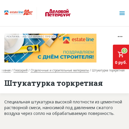
РЕКЛАМА • АО "ДП БИЗНЕС ПРЕСС"
0
0 руб.
Главная
Глоссарий
Отделочные и строительные материалы
Штукатурка торкретная
О проекте
Штукатурка торкретная
Горячие объекты
Специальная штукатурка высокой плотности из цементной
База строящихся объектов
растворной смеси, наносимой под давлением сжатого
Инвестпроекты
воздуха через сопло на обрабатываемую поверхность.
Глоссарий