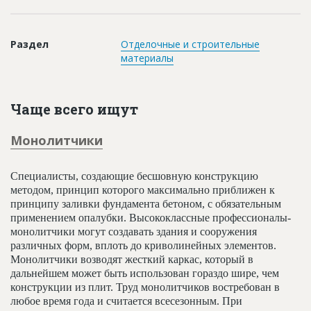
Новости
Платные услуги
Раздел
Отделочные и строительные
материалы
Пресс-релизы
Правила работы
Чаще всего ищут
Контакты
Монолитчики
Личный кабинет
Специалисты, создающие бесшовную конструкцию
методом, принцип которого максимально приближен к
принципу заливки фундамента бетоном, с обязательным
применением опалубки. Высококлассные профессионалы-
монолитчики могут создавать здания и сооружения
различных форм, вплоть до криволинейных элементов.
Монолитчики возводят жесткий каркас, который в
дальнейшем может быть использован гораздо шире, чем
конструкции из плит. Труд монолитчиков востребован в
любое время года и считается всесезонным. При