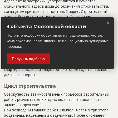
Адрес пятна застройки, употребляется в качестве
официального адреса дома до окончания строительства,
когда дому присваивают почтовый адрес. Строительный
адрес обычно состоит из трех частей: названия
строительного района (возможно, улицы), номера квартала
×
4 объекта Московской области
(не обязательно) и корпуса (владения).
Получите подборку объектов по направлениям: жилые,
Настоящим строительным адресом можно считать адрес,
коммерческие, промышленные или социально-культурные
указанный в правоустанавливающих документах. Иногда
проекты.
строительные организации делают свои добавления
(например, вторая очередь). В официальных документах
должен присутствовать официальный строительный адрес,
Получить подборку
а все остальное - это уточнения типа "шестикомнатная
квартира с большой кладовой", которые годятся только
для переговоров.
Цикл строительства
Совокупность взаимосвязанных процессов строительных
работ, результатом которых является готовая часть
здания (сооружения).
При возведении зданий работы выполняются в три этапа:
подземный, надземный и отделочный. После окончания