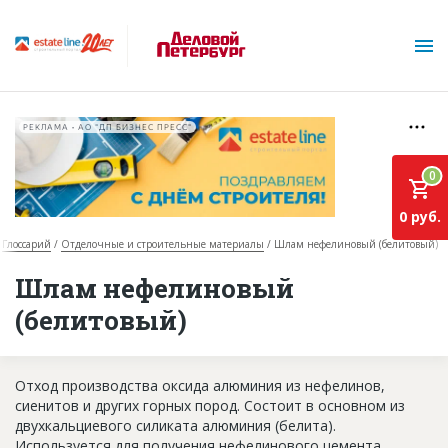
РЕКЛАМА • АО "ДП БИЗНЕС ПРЕСС"
0
0 руб.
Глоссарий
Отделочные и строительные материалы
Шлам нефелиновый (белитовый)
О проекте
Шлам нефелиновый
(белитовый)
Горячие объекты
База строящихся объектов
Отход производства оксида алюминия из нефелинов,
Инвестпроекты
сиенитов и других горных пород. Состоит в основном из
двухкальциевого силиката алюминия (белита).
Глоссарий
Используется для получения нефелинового цемента