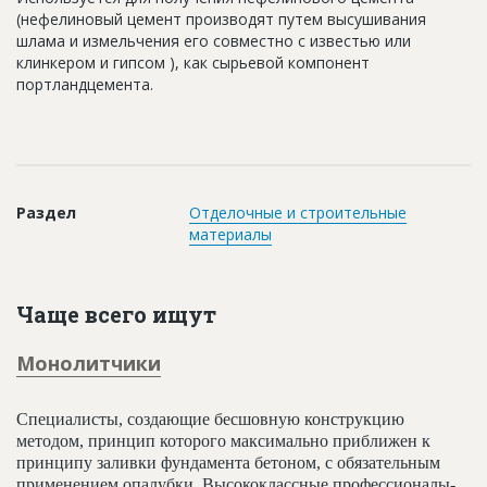
Новости
(нефелиновый цемент производят путем высушивания
шлама и измельчения его совместно с известью или
Платные услуги
клинкером и гипсом ), как сырьевой компонент
портландцемента.
Пресс-релизы
Правила работы
Контакты
Раздел
Отделочные и строительные
Личный кабинет
материалы
Чаще всего ищут
Монолитчики
Специалисты, создающие бесшовную конструкцию
методом, принцип которого максимально приближен к
принципу заливки фундамента бетоном, с обязательным
применением опалубки. Высококлассные профессионалы-