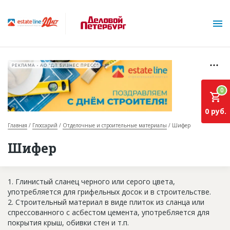
РЕКЛАМА • АО "ДП БИЗНЕС ПРЕСС"
0
0 руб.
Главная
Глоссарий
Отделочные и строительные материалы
Шифер
О проекте
Шифер
Горячие объекты
1. Глинистый сланец черного или серого цвета,
База строящихся объектов
употребляется для грифельных досок и в строительстве.
Инвестпроекты
2. Строительный материал в виде плиток из сланца или
спрессованного с асбестом цемента, употребляется для
Глоссарий
покрытия крыш, обивки стен и т.п.