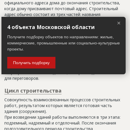
официального адреса дома до окончания строительства,
когда дому присваивают почтовый адрес. Строительный
адрес обычно состоит из трех частей: названия
строительного района (возможно, улицы), номера квартала
×
(не обязательно) и корпуса (владения).
4 объекта Московской области
Получите подборку объектов по направлениям: жилые,
Настоящим строительным адресом можно считать адрес,
указанный в правоустанавливающих документах. Иногда
коммерческие, промышленные или социально-культурные
строительные организации делают свои добавления
проекты.
(например, вторая очередь). В официальных документах
должен присутствовать официальный строительный адрес,
Получить подборку
а все остальное - это уточнения типа "шестикомнатная
квартира с большой кладовой", которые годятся только
для переговоров.
Цикл строительства
Совокупность взаимосвязанных процессов строительных
работ, результатом которых является готовая часть
здания (сооружения).
При возведении зданий работы выполняются в три этапа:
подземный, надземный и отделочный. После окончания
подготовительного периода строительства