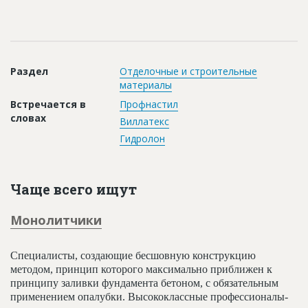
Новости
Платные услуги
Пресс-релизы
Раздел
Отделочные и строительные
материалы
Правила работы
Встречается в
Профнастил
Контакты
словах
Виллатекс
Гидролон
Личный кабинет
Чаще всего ищут
Монолитчики
Специалисты, создающие бесшовную конструкцию
методом, принцип которого максимально приближен к
принципу заливки фундамента бетоном, с обязательным
применением опалубки. Высококлассные профессионалы-