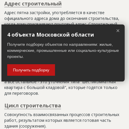
Адрес строительный
Адрес пятна застройки, употребляется в качестве
официального адреса дома до окончания строительства,
когда дому присваивают почтовый адрес. Строительный
адрес обычно состоит из трех частей: названия
×
4 объекта Московской области
строительного района (возможно, улицы), номера квартала
(не обязательно) и корпуса (владения).
Получите подборку объектов по направлениям: жилые,
коммерческие, промышленные или социально-культурные
Настоящим строительным адресом можно считать адрес,
проекты.
указанный в правоустанавливающих документах. Иногда
строительные организации делают свои добавления
(например, вторая очередь). В официальных документах
Получить подборку
должен присутствовать официальный строительный адрес,
а все остальное - это уточнения типа "шестикомнатная
квартира с большой кладовой", которые годятся только
для переговоров.
Цикл строительства
Совокупность взаимосвязанных процессов строительных
работ, результатом которых является готовая часть
здания (сооружения).