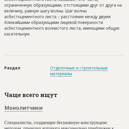
Новости
ограниченную образующими, отстоящими друг от друга на
величину, равную шагу волны. Шаг волны
Платные услуги
асбестоцементного листа – расстояние между двумя
ближайшими образующими лицевой поверхности
Пресс-релизы
асбестоцементного волнистого листа, имеющими общую
касательную.
Правила работы
Контакты
Личный кабинет
Раздел
Отделочные и строительные
материалы
Чаще всего ищут
Монолитчики
Специалисты, создающие бесшовную конструкцию
методом, принцип которого максимально приближен к