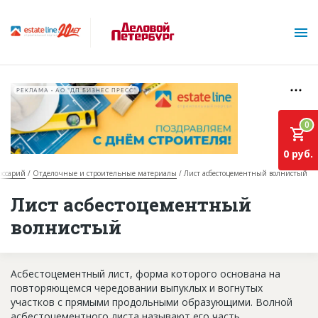
РЕКЛАМА • АО "ДП БИЗНЕС ПРЕСС"
0
0 руб.
оссарий
Отделочные и строительные материалы
Лист асбестоцементный волнистый
О проекте
Лист асбестоцементный
волнистый
Горячие объекты
База строящихся объектов
Асбестоцементный лист, форма которого основана на
Инвестпроекты
повторяющемся чередовании выпуклых и вогнутых
участков с прямыми продольными образующими. Волной
Глоссарий
асбестоцементного листа называют его часть,