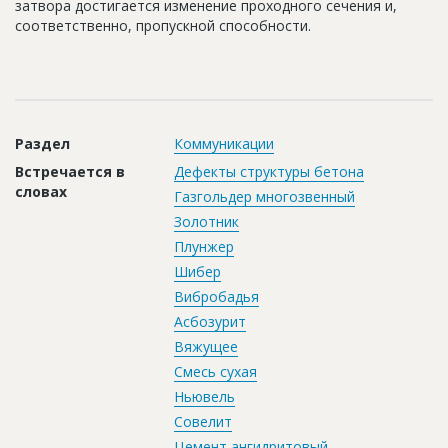
затвора достигается изменение проходного сечения и,
Новости
соответственно, пропускной способности.
Платные услуги
Пресс-релизы
Правила работы
Раздел
Коммуникации
Контакты
Встречается в
Дефекты структуры бетона
словах
Газгольдер многозвенный
Личный кабинет
Золотник
Плунжер
Шибер
Вибробадья
Асбозурит
Вяжущее
Смесь сухая
Ньювель
Совелит
Цемент ангидритовый