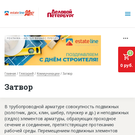
РЕКЛАМА • АО "ДП БИЗНЕС ПРЕСС"
0
0 руб.
Главная
Глоссарий
Коммуникации
Затвор
О проекте
Затвор
Горячие объекты
В трубопроводной арматуре совокупность подвижных
База строящихся объектов
(золотник, диск, клин, шибер, плунжер и др.) и неподвижных
Инвестпроекты
(седло) элементов арматуры, образующих проходное
сечение и соединение, препятствующее протеканию
Глоссарий
рабочей среды. Перемещением подвижных элементов