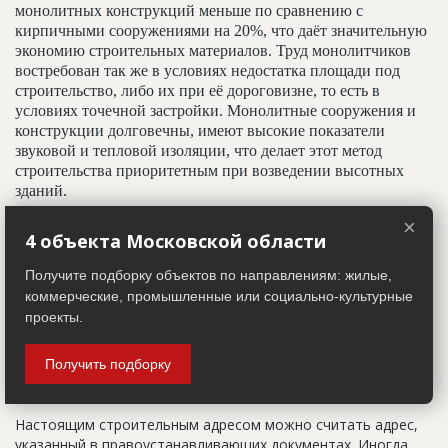
монолитных конструкций меньше по сравнению с
кирпичными сооружениями на 20%, что даёт значительную
экономию строительных материалов. Труд монолитчиков
востребован так же в условиях недостатка площади под
строительство, либо их при её дороговизне, то есть в
условиях точечной застройки. Монолитные сооружения и
конструкции долговечны, имеют высокие показатели
звуковой и тепловой изоляции, что делает этот метод
строительства приоритетным при возведении высотных
зданий.
×
4 объекта Московской области
Адрес строительный
Получите подборку объектов по направлениям: жилые,
Адрес пятна застройки, употребляется в качестве
коммерческие, промышленные или социально-культурные
официального адреса дома до окончания строительства,
проекты.
когда дому присваивают почтовый адрес. Строительный
адрес обычно состоит из трех частей: названия
строительного района (возможно, улицы), номера квартала
Получить подборку
(не обязательно) и корпуса (владения).
Настоящим строительным адресом можно считать адрес,
указанный в правоустанавливающих документах. Иногда