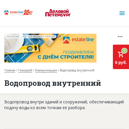
РЕКЛАМА • АО "ДП БИЗНЕС ПРЕСС"
0
0 руб.
Главная
Глоссарий
Коммуникации
Водопровод внутренний
О проекте
Водопровод внутренний
Горячие объекты
Водопровод внутри зданий и сооружений, обеспечивающий
База строящихся объектов
подачу воды ко всем точкам её разбора.
Инвестпроекты
Глоссарий