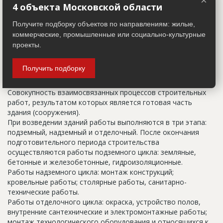
×
строительные организации делают свои добавления
4 объекта Московской области
(например, вторая очередь). В официальных документах
Получите подборку объектов по направлениям: жилые,
должен присутствовать официальный строительный адрес,
коммерческие, промышленные или социально-культурные
а все остальное - это уточнения типа "шестикомнатная
квартира с большой кладовой", которые годятся только
проекты.
для переговоров.
Получить подборку
Цикл строительства
Совокупность взаимосвязанных процессов строительных
работ, результатом которых является готовая часть
здания (сооружения).
При возведении зданий работы выполняются в три этапа:
подземный, надземный и отделочный. После окончания
подготовительного периода строительства
осуществляются работы подземного цикла: земляные,
бетонные и железобетонные, гидроизоляционные.
Работы надземного цикла: монтаж конструкций;
кровельные работы; столярные работы, санитарно-
технические работы.
Работы отделочного цикла: окраска, устройство полов,
внутренние сантехнические и электромонтажные работы;
монтаж технологического оборудования и относящихся к