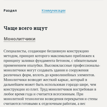
Новости
Раздел
Коммуникации
Платные услуги
Пресс-релизы
Чаще всего ищут
Правила работы
Монолитчики
Контакты
Личный кабинет
Специалисты, создающие бесшовную конструкцию
методом, принцип которого максимально приближен к
принципу заливки фундамента бетоном, с обязательным
применением опалубки. Высококлассные профессионалы-
монолитчики могут создавать здания и сооружения
различных форм, вплоть до криволинейных элементов.
Монолитчики возводят жесткий каркас, который в
дальнейшем может быть использован гораздо шире, чем
конструкции из плит. Труд монолитчиков востребован в
любое время года и считается всесезонным. При
монолитной технологии возведения перекрытия и стены
считаются готовыми к отделочным работам, а вес