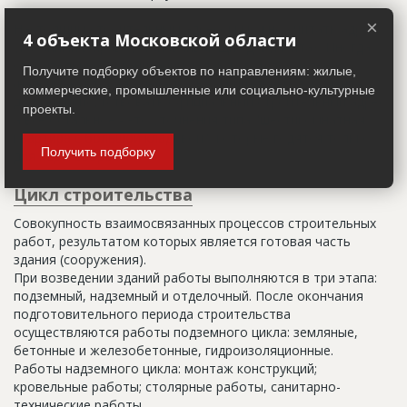
×
Настоящим строительным адресом можно считать адрес,
4 объекта Московской области
указанный в правоустанавливающих документах. Иногда
строительные организации делают свои добавления
Получите подборку объектов по направлениям: жилые,
(например, вторая очередь). В официальных документах
коммерческие, промышленные или социально-культурные
должен присутствовать официальный строительный адрес,
проекты.
а все остальное - это уточнения типа "шестикомнатная
квартира с большой кладовой", которые годятся только
Получить подборку
для переговоров.
Цикл строительства
Совокупность взаимосвязанных процессов строительных
работ, результатом которых является готовая часть
здания (сооружения).
При возведении зданий работы выполняются в три этапа:
подземный, надземный и отделочный. После окончания
подготовительного периода строительства
осуществляются работы подземного цикла: земляные,
бетонные и железобетонные, гидроизоляционные.
Работы надземного цикла: монтаж конструкций;
кровельные работы; столярные работы, санитарно-
технические работы.