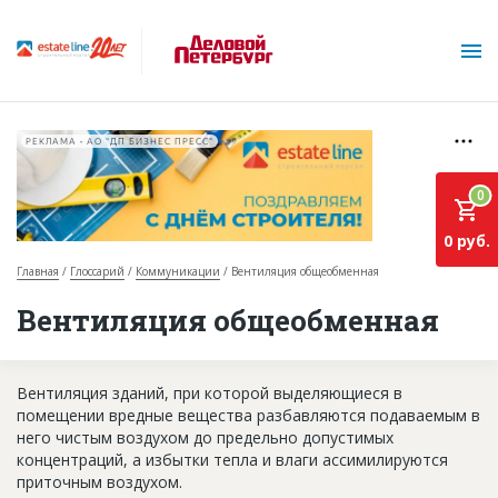
РЕКЛАМА • АО "ДП БИЗНЕС ПРЕСС"
0
0 руб.
Главная
Глоссарий
Коммуникации
Вентиляция общеобменная
О проекте
Вентиляция общеобменная
Горячие объекты
Вентиляция зданий, при которой выделяющиеся в
База строящихся объектов
помещении вредные вещества разбавляются подаваемым в
Инвестпроекты
него чистым воздухом до предельно допустимых
концентраций, а избытки тепла и влаги ассимилируются
Глоссарий
приточным воздухом.