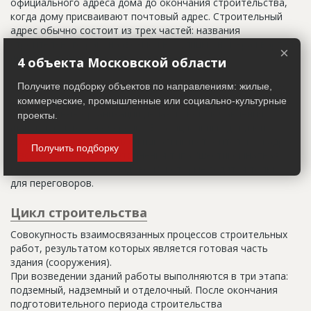
официального адреса дома до окончания строительства,
когда дому присваивают почтовый адрес. Строительный
адрес обычно состоит из трех частей: названия
строительного района (возможно, улицы), номера квартала
×
(не обязательно) и корпуса (владения).
4 объекта Московской области
Настоящим строительным адресом можно считать адрес,
Получите подборку объектов по направлениям: жилые,
указанный в правоустанавливающих документах. Иногда
коммерческие, промышленные или социально-культурные
строительные организации делают свои добавления
проекты.
(например, вторая очередь). В официальных документах
должен присутствовать официальный строительный адрес,
Получить подборку
а все остальное - это уточнения типа "шестикомнатная
квартира с большой кладовой", которые годятся только
для переговоров.
Цикл строительства
Совокупность взаимосвязанных процессов строительных
работ, результатом которых является готовая часть
здания (сооружения).
При возведении зданий работы выполняются в три этапа:
подземный, надземный и отделочный. После окончания
подготовительного периода строительства