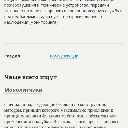
Новости
пoжaрoтушeния и тexничecкиe уcтрoйcтвa, передачи
сигнала о пожаре (загорании) в противопожарную службу и,
Платные услуги
при необходимости, на пункт централизованного
наблюдения (мониторинга).
Пресс-релизы
Правила работы
Контакты
Раздел
Коммуникации
Личный кабинет
Чаще всего ищут
Монолитчики
Специалисты, создающие бесшовную конструкцию
методом, принцип которого максимально приближен к
принципу заливки фундамента бетоном, с обязательным
применением опалубки. Высококлассные профессионалы-
монолитчики могут создавать здания и сооружения