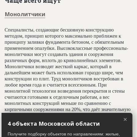
Чаще всего ищут
Монолитчики
Специалисты, создающие бесшовную конструкцию
методом, принцип которого максимально приближен к
принципу заливки фундамента бетоном, с обязательным
применением опалубки. Высококлассные профессионалы-
монолитчики могут создавать здания и сооружения
различных форм, вплоть до криволинейных элементов.
Монолитчики возводят жесткий каркас, который в
дальнейшем может быть использован гораздо шире, чем
конструкции из плит. Труд монолитчиков востребован в
любое время года и считается всесезонным. При
монолитной технологии возведения перекрытия и стены
считаются готовыми к отделочным работам, а вес
монолитных конструкций меньше по сравнению с
кирпичными сооружениями на 20%, что даёт значительную
экономию строительных материалов. Труд монолитчиков
×
востребован так же в условиях недостатка площади под
4 объекта Московской области
строительство, либо их при её дороговизне, то есть в
условиях точечной застройки. Монолитные сооружения и
Получите подборку объектов по направлениям: жилые,