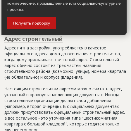
конструкции долговечны, имеют высокие показатели
коммерческие, промышленные или социально-культурные
звуковой и тепловой изоляции, что делает этот метод
проекты.
строительства приоритетным при возведении высотных
зданий.
Получить подборку
Адрес строительный
Адрес пятна застройки, употребляется в качестве
официального адреса дома до окончания строительства,
когда дому присваивают почтовый адрес. Строительный
адрес обычно состоит из трех частей: названия
строительного района (возможно, улицы), номера квартала
(не обязательно) и корпуса (владения).
Настоящим строительным адресом можно считать адрес,
указанный в правоустанавливающих документах. Иногда
строительные организации делают свои добавления
(например, вторая очередь). В официальных документах
должен присутствовать официальный строительный адрес,
а все остальное - это уточнения типа "шестикомнатная
квартира с большой кладовой", которые годятся только
для переговоров.