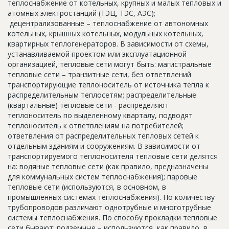
теплоснабжение от котельных, крупных и малых тепловых и
Новости
атомных электростанций (ТЭЦ, ТЭС, АЭС);
децентрализованные – теплоснабжение от автономных
Платные услуги
котельных, крышных котельных, модульных котельных,
квартирных теплогенераторов. В зависимости от схемы,
Пресс-релизы
устанавливаемой проектом или эксплуатационной
организацией, тепловые сети могут быть: магистральные
Правила работы
тепловые сети – транзитные сети, без ответвлений
Контакты
транспортирующие теплоноситель от источника тепла к
распределительным теплосетям; распределительные
Личный кабинет
(квартальные) тепловые сети - распределяют
теплоноситель по выделенному кварталу, подводят
теплоноситель к ответвлениям на потребителей;
ответвления от распределительных тепловых сетей к
отдельным зданиям и сооружениям. В зависимости от
транспортируемого теплоносителя тепловые сети делятся
на: водяные тепловые сети (как правило, предназначены
для коммунальных систем теплоснабжения); паровые
тепловые сети (используются, в основном, в
промышленных системах теплоснабжения). По количеству
трубопроводов различают однотрубные и многотрубные
системы теплоснабжения. По способу прокладки тепловые
сети бывают: подземные – используются, как правило, в