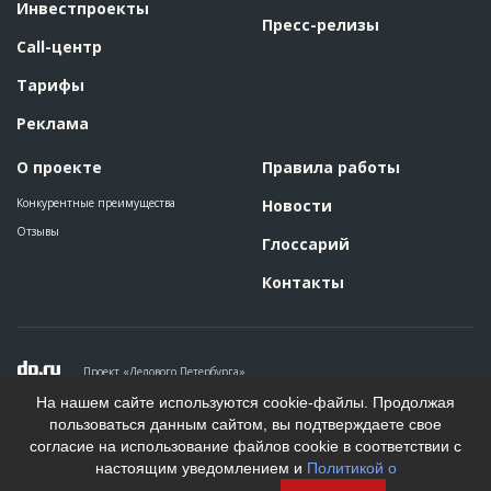
Инвестпроекты
Пресс-релизы
Call-центр
Тарифы
Реклама
О проекте
Правила работы
Конкурентные преимущества
Новости
Отзывы
Глоссарий
Контакты
Проект «Делового Петербурга»
Политика конфиденциальности
На нашем сайте используются cookie-файлы. Продолжая
Пользовательское соглашение
пользоваться данным сайтом, вы подтверждаете свое
На информационном ресурсе применяются рекомендательные
согласие на использование файлов cookie в соответствии с
технологии. Подробнее.
настоящим уведомлением и
Политикой о