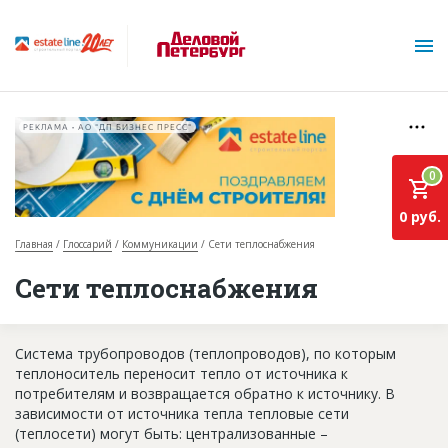
РЕКЛАМА • АО "ДП БИЗНЕС ПРЕСС"
0
0 руб.
Главная
Глоссарий
Коммуникации
Сети теплоснабжения
О проекте
Сети теплоснабжения
Горячие объекты
Система трубопроводов (теплопроводов), по которым
База строящихся объектов
теплоноситель переносит тепло от источника к
Инвестпроекты
потребителям и возвращается обратно к источнику. В
зависимости от источника тепла тепловые сети
Глоссарий
(теплосети) могут быть: централизованные –