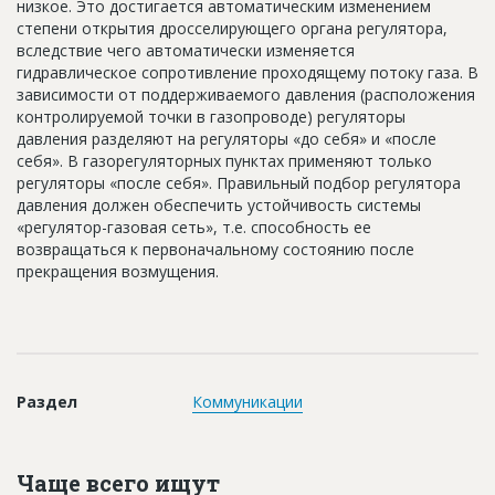
низкое. Это достигается автоматическим изменением
Новости
степени открытия дросселирующего органа регулятора,
вследствие чего автоматически изменяется
Платные услуги
гидравлическое сопротивление проходящему потоку газа. В
зависимости от поддерживаемого давления (расположения
Пресс-релизы
контролируемой точки в газопроводе) регуляторы
давления разделяют на регуляторы «до себя» и «после
Правила работы
себя». В газорегуляторных пунктах применяют только
Контакты
регуляторы «после себя». Правильный подбор регулятора
давления должен обеспечить устойчивость системы
Личный кабинет
«регулятор-газовая сеть», т.е. способность ее
возвращаться к первоначальному состоянию после
прекращения возмущения.
Раздел
Коммуникации
Чаще всего ищут