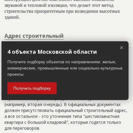
звуковой и тепловой изоляции, что делает этот метод
строительства приоритетным при возведении высотных
зданий.
Адрес строительный
Адрес пятна застройки, употребляется в качестве
×
официального адреса дома до окончания строительства,
4 объекта Московской области
когда дому присваивают почтовый адрес. Строительный
Получите подборку объектов по направлениям: жилые,
адрес обычно состоит из трех частей: названия
коммерческие, промышленные или социально-культурные
строительного района (возможно, улицы), номера квартала
(не обязательно) и корпуса (владения).
проекты.
Настоящим строительным адресом можно считать адрес,
Получить подборку
указанный в правоустанавливающих документах. Иногда
строительные организации делают свои добавления
(например, вторая очередь). В официальных документах
должен присутствовать официальный строительный адрес,
а все остальное - это уточнения типа "шестикомнатная
квартира с большой кладовой", которые годятся только
для переговоров.