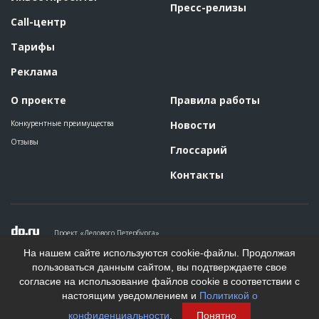
Пресс-релизы
Call-центр
Тарифы
Реклама
О проекте
Правила работы
Конкурентные преимущества
Новости
Отзывы
Глоссарий
Контакты
Проект «Делового Петербурга»
Политика конфиденциальности
На нашем сайте используются cookie-файлы. Продолжая
Пользовательское соглашение
пользоваться данным сайтом, вы подтверждаете свое
На информационном ресурсе применяются рекомендательные
согласие на использование файлов cookie в соответствии с
технологии. Подробнее.
настоящим уведомлением и
Политикой о
Создание сайта
конфиденциальности
.
Понятно