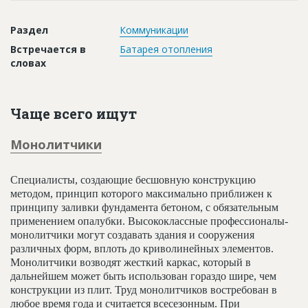
Новости
Раздел
Коммуникации
Платные услуги
Встречается в
Батарея отопления
Пресс-релизы
словах
Правила работы
Чаще всего ищут
Контакты
Личный кабинет
Монолитчики
Специалисты, создающие бесшовную конструкцию
методом, принцип которого максимально приближен к
принципу заливки фундамента бетоном, с обязательным
применением опалубки. Высококлассные профессионалы-
монолитчики могут создавать здания и сооружения
различных форм, вплоть до криволинейных элементов.
Монолитчики возводят жесткий каркас, который в
дальнейшем может быть использован гораздо шире, чем
конструкции из плит. Труд монолитчиков востребован в
любое время года и считается всесезонным. При