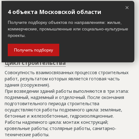
Настоящим строительным адресом можно считать адрес,
×
4 объекта Московской области
указанный в правоустанавливающих документах. Иногда
строительные организации делают свои добавления
Получите подборку объектов по направлениям: жилые,
(например, вторая очередь). В официальных документах
коммерческие, промышленные или социально-культурные
должен присутствовать официальный строительный адрес,
проекты.
а все остальное - это уточнения типа "шестикомнатная
квартира с большой кладовой", которые годятся только
для переговоров.
Получить подборку
Цикл строительства
Совокупность взаимосвязанных процессов строительных
работ, результатом которых является готовая часть
здания (сооружения).
При возведении зданий работы выполняются в три этапа:
подземный, надземный и отделочный. После окончания
подготовительного периода строительства
осуществляются работы подземного цикла: земляные,
бетонные и железобетонные, гидроизоляционные.
Работы надземного цикла: монтаж конструкций;
кровельные работы; столярные работы, санитарно-
технические работы.