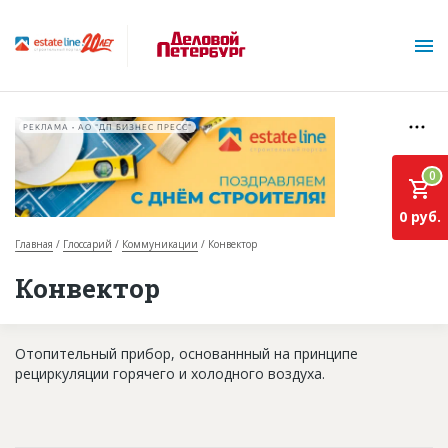
РЕКЛАМА • АО "ДП БИЗНЕС ПРЕСС"
0
0 руб.
Главная
Глоссарий
Коммуникации
Конвектор
О проекте
Конвектор
Горячие объекты
Отопительный прибор, основаннный на принципе
База строящихся объектов
рециркуляции горячего и холодного воздуха.
Инвестпроекты
Глоссарий