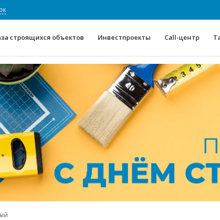
ок
аза строящихся объектов
Инвестпроекты
Call-центр
Т
О проекте
Конкурентные преимуще
Отзывы
Горячие объек
Глоссарий
Новости
ный