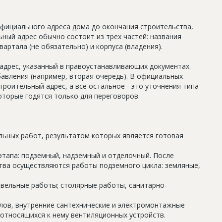
официального адреса дома до окончания строительства,
ный адрес обычно состоит из трех частей: названия
артала (не обязательно) и корпуса (владения).
дрес, указанный в правоустанавливающих документах.
авления (например, вторая очередь). В официальных
роительный адрес, а все остальное - это уточнения типа
оторые годятся только для переговоров.
льных работ, результатом которых является готовая
этапа: подземный, надземный и отделочный. После
тва осуществляются работы подземного цикла: земляные,
овельные работы; столярные работы, санитарно-
олов, внутренние сантехнические и электромонтажные
относящихся к нему вентиляционных устройств.