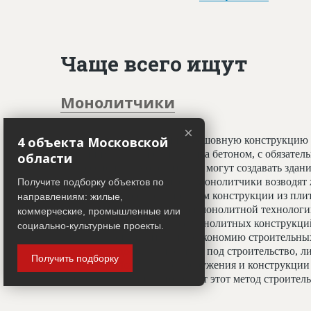
Чаще всего ищут
Монолитчики
×
4 объекта Московской
Специалисты, создающие бесшовную конструкцию 
принципу заливки фундамента бетоном, с обязате
области
профессионалы-монолитчики могут создавать здани
криволинейных элементов. Монолитчики возводят 
Получите подборку объектов по
использован гораздо шире, чем конструкции из пли
направлениям: жилые,
считается всесезонным. При монолитной технологи
коммерческие, промышленные или
отделочным работам, а вес монолитных конструкц
социально-культурные проекты.
20%, что даёт значительную экономию строительных
условиях недостатка площади под строительство, ли
Получить подборку
застройки. Монолитные сооружения и конструкции 
тепловой изоляции, что делает этот метод строите