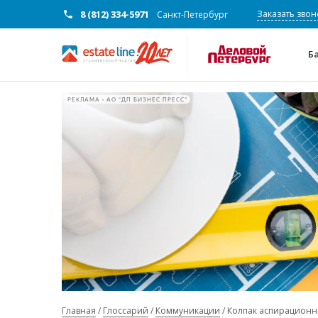
8 (812) 334-5971
Заказать звон
Санкт-Петербург
Б
РЕКЛАМА • АО "ДП БИЗНЕС ПРЕСС"
Главная
Глоссарий
Коммуникации
Колпак аспирацион