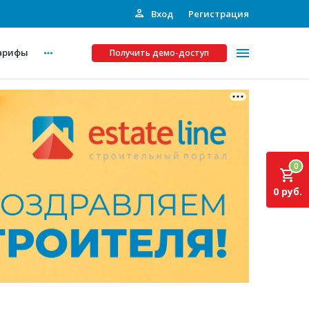
Вход
Регистрация
арифы
Получить демо-доступ
Платные услуги
ства
Рекламодателям
0
Call-центр
0 руб.
Инвестпроекты
ты
Подписка на Базу
Пресс-релизы
Правила работы