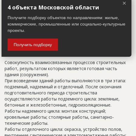
×
указанный в правоустанавливающих документах. Иногда
4 объекта Московской области
строительные организации делают свои добавления
(например, вторая очередь). В официальных документах
Получите подборку объектов по направлениям: жилые,
должен присутствовать официальный строительный адрес,
коммерческие, промышленные или социально-культурные
а все остальное - это уточнения типа "шестикомнатная
проекты.
квартира с большой кладовой", которые годятся только
для переговоров.
Получить подборку
Цикл строительства
Совокупность взаимосвязанных процессов строительных
работ, результатом которых является готовая часть
здания (сооружения).
При возведении зданий работы выполняются в три этапа:
подземный, надземный и отделочный. После окончания
подготовительного периода строительства
осуществляются работы подземного цикла: земляные,
бетонные и железобетонные, гидроизоляционные.
Работы надземного цикла: монтаж конструкций;
кровельные работы; столярные работы, санитарно-
технические работы.
Работы отделочного цикла: окраска, устройство полов,
внутренние сантехнические и электромонтажные работы;