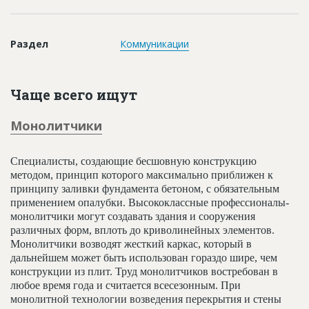
Новости
Платные услуги
Раздел
Коммуникации
Пресс-релизы
Правила работы
Чаще всего ищут
Контакты
Монолитчики
Личный кабинет
Специалисты, создающие бесшовную конструкцию
методом, принцип которого максимально приближен к
принципу заливки фундамента бетоном, с обязательным
применением опалубки. Высококлассные профессионалы-
монолитчики могут создавать здания и сооружения
различных форм, вплоть до криволинейных элементов.
Монолитчики возводят жесткий каркас, который в
дальнейшем может быть использован гораздо шире, чем
конструкции из плит. Труд монолитчиков востребован в
любое время года и считается всесезонным. При
монолитной технологии возведения перекрытия и стены