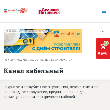
РЕКЛАМА • АО "ДП БИЗНЕС ПРЕСС"
0
0 руб.
Главная
Глоссарий
Коммуникации
Канал кабельный
О проекте
Канал кабельный
Горячие объекты
Закрытое и заглубленное в грунт, пол, перекрытие и т.п.
База строящихся объектов
непроходное сооружение, предназначенное для
Инвестпроекты
размещения в нем электрических кабелей.
Глоссарий