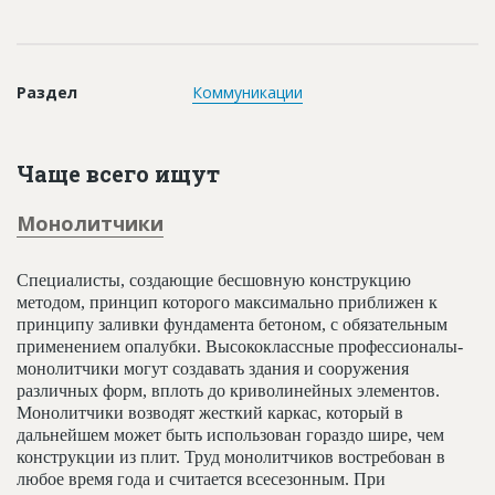
Новости
Платные услуги
Раздел
Коммуникации
Пресс-релизы
Правила работы
Чаще всего ищут
Контакты
Монолитчики
Личный кабинет
Специалисты, создающие бесшовную конструкцию
методом, принцип которого максимально приближен к
принципу заливки фундамента бетоном, с обязательным
применением опалубки. Высококлассные профессионалы-
монолитчики могут создавать здания и сооружения
различных форм, вплоть до криволинейных элементов.
Монолитчики возводят жесткий каркас, который в
дальнейшем может быть использован гораздо шире, чем
конструкции из плит. Труд монолитчиков востребован в
любое время года и считается всесезонным. При