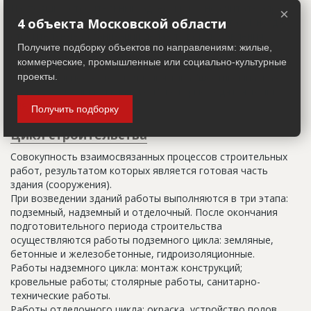
Настоящим строительным адресом можно считать адрес,
×
указанный в правоустанавливающих документах. Иногда
4 объекта Московской области
строительные организации делают свои добавления
Получите подборку объектов по направлениям: жилые,
(например, вторая очередь). В официальных документах
коммерческие, промышленные или социально-культурные
должен присутствовать официальный строительный адрес,
а все остальное - это уточнения типа "шестикомнатная
проекты.
квартира с большой кладовой", которые годятся только
для переговоров.
Получить подборку
Цикл строительства
Совокупность взаимосвязанных процессов строительных
работ, результатом которых является готовая часть
здания (сооружения).
При возведении зданий работы выполняются в три этапа:
подземный, надземный и отделочный. После окончания
подготовительного периода строительства
осуществляются работы подземного цикла: земляные,
бетонные и железобетонные, гидроизоляционные.
Работы надземного цикла: монтаж конструкций;
кровельные работы; столярные работы, санитарно-
технические работы.
Работы отделочного цикла: окраска, устройство полов,