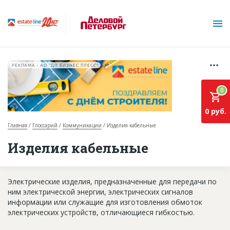
РЕКЛАМА • АО "ДП БИЗНЕС ПРЕСС"
0
0 руб.
Главная
Глоссарий
Коммуникации
Изделия кабельные
О проекте
Изделия кабельные
Горячие объекты
Электрические изделия, предназначенные для передачи по
База строящихся объектов
ним электрической энергии, электрических сигналов
Инвестпроекты
информации или служащие для изготовления обмоток
электрических устройств, отличающиеся гибкостью.
Глоссарий