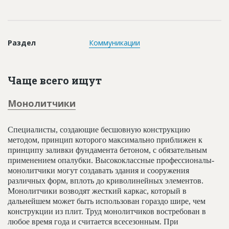
Новости
Платные услуги
Раздел
Коммуникации
Пресс-релизы
Правила работы
Чаще всего ищут
Контакты
Монолитчики
Личный кабинет
Специалисты, создающие бесшовную конструкцию
методом, принцип которого максимально приближен к
принципу заливки фундамента бетоном, с обязательным
применением опалубки. Высококлассные профессионалы-
монолитчики могут создавать здания и сооружения
различных форм, вплоть до криволинейных элементов.
Монолитчики возводят жесткий каркас, который в
дальнейшем может быть использован гораздо шире, чем
конструкции из плит. Труд монолитчиков востребован в
любое время года и считается всесезонным. При