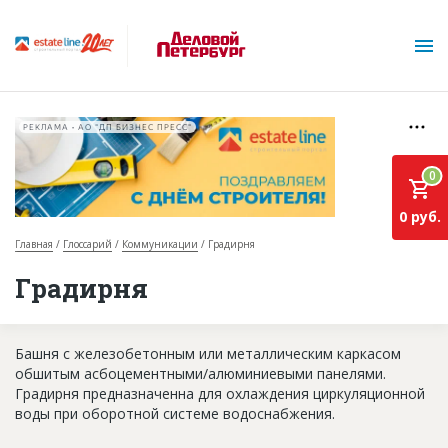
РЕКЛАМА • АО "ДП БИЗНЕС ПРЕСС"
0
0 руб.
Главная
Глоссарий
Коммуникации
Градирня
О проекте
Градирня
Горячие объекты
Башня с железобетонным или металлическим каркасом
База строящихся объектов
обшитым асбоцементными/алюминиевыми панелями.
Инвестпроекты
Градирня предназначенна для охлаждения циркуляционной
воды при оборотной системе водоснабжения.
Глоссарий