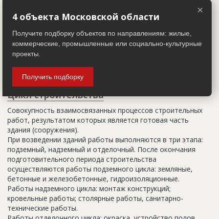
Настоящим строительным адресом можно считать адрес,
×
указанный в правоустанавливающих документах. Иногда
4 объекта Московской области
строительные организации делают свои добавления
Получите подборку объектов по направлениям: жилые,
(например, вторая очередь). В официальных документах
коммерческие, промышленные или социально-культурные
должен присутствовать официальный строительный адрес,
а все остальное - это уточнения типа "шестикомнатная
проекты.
квартира с большой кладовой", которые годятся только
для переговоров.
Получить подборку
Цикл строительства
Совокупность взаимосвязанных процессов строительных
работ, результатом которых является готовая часть
здания (сооружения).
При возведении зданий работы выполняются в три этапа:
подземный, надземный и отделочный. После окончания
подготовительного периода строительства
осуществляются работы подземного цикла: земляные,
бетонные и железобетонные, гидроизоляционные.
Работы надземного цикла: монтаж конструкций;
кровельные работы; столярные работы, санитарно-
технические работы.
Работы отделочного цикла: окраска, устройство полов,