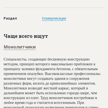
Новости
Платные услуги
Раздел
Коммуникации
Пресс-релизы
Правила работы
Чаще всего ищут
Контакты
Монолитчики
Личный кабинет
Специалисты, создающие бесшовную конструкцию
методом, принцип которого максимально приближен к
принципу заливки фундамента бетоном, с обязательным
применением опалубки. Высококлассные профессионалы-
монолитчики могут создавать здания и сооружения
различных форм, вплоть до криволинейных элементов.
Монолитчики возводят жесткий каркас, который в
дальнейшем может быть использован гораздо шире, чем
конструкции из плит. Труд монолитчиков востребован в
любое время года и считается всесезонным. При
монолитной технологии возведения перекрытия и стены