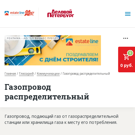
РЕКЛАМА • АО "ДП БИЗНЕС ПРЕСС"
0
0 руб.
Главная
Глоссарий
Коммуникации
Газопровод распределительный
О проекте
Газопровод
распределительный
Горячие объекты
База строящихся объектов
Газопровод, подающий газ от газораспределительной
Инвестпроекты
станции или хранилища газа к месту его потребления.
Глоссарий