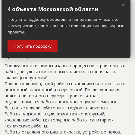
Настоящим строительным адресом можно считать адрес,
×
указанный в правоустанавливающих документах. Иногда
4 объекта Московской области
строительные организации делают свои добавления
(например, вторая очередь). В официальных документах
Получите подборку объектов по направлениям: жилые,
должен присутствовать официальный строительный адрес,
коммерческие, промышленные или социально-культурные
а все остальное - это уточнения типа "шестикомнатная
проекты.
квартира с большой кладовой", которые годятся только
для переговоров.
Получить подборку
Цикл строительства
Совокупность взаимосвязанных процессов строительных
работ, результатом которых является готовая часть
здания (сооружения).
При возведении зданий работы выполняются в три этапа:
подземный, надземный и отделочный. После окончания
подготовительного периода строительства
осуществляются работы подземного цикла: земляные,
бетонные и железобетонные, гидроизоляционные.
Работы надземного цикла: монтаж конструкций;
кровельные работы; столярные работы, санитарно-
технические работы.
Работы отделочного цикла: окраска, устройство полов,