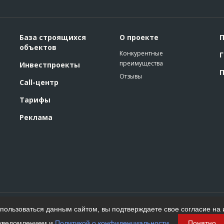
База строящихся
О проекте
П
объектов
Конкурентные
Г
преимущества
Инвестпроекты
П
Отзывы
Call-центр
Тарифы
Реклама
Политика конфиденциальности
ользоваться данным сайтом, вы подтверждаете свое согласие на 
Пользовательское соглашение
На информационном ресурсе применяются
уведомлением и
Политикой о конфиденциальности
.
Понятно