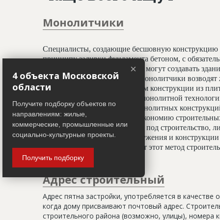
Монолитчики
Специалисты, создающие бесшовную конструкцию 
принципу заливки фундамента бетоном, с обязате
×
профессионалы-монолитчики могут создавать здани
4 объекта Московской
криволинейных элементов. Монолитчики возводят 
области
использован гораздо шире, чем конструкции из пли
считается всесезонным. При монолитной технологи
Получите подборку объектов по
отделочным работам, а вес монолитных конструкц
направлениям: жилые,
20%, что даёт значительную экономию строительных
коммерческие, промышленные или
условиях недостатка площади под строительство, ли
социально-культурные проекты.
застройки. Монолитные сооружения и конструкции 
тепловой изоляции, что делает этот метод строите
Получить подборку
Адрес строительный
Адрес пятна застройки, употребляется в качестве 
когда дому присваивают почтовый адрес. Строитель
строительного района (возможно, улицы), номера кв