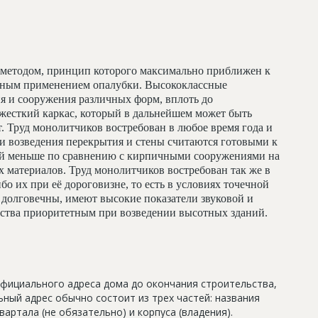
методом, принцип которого максимально приближен к
льным применением опалубки. Высококлассные
я и сооружения различных форм, вплоть до
жесткий каркас, который в дальнейшем может быть
т. Труд монолитчиков востребован в любое время года и
и возведения перекрытия и стены считаются готовыми к
ий меньше по сравнению с кирпичными сооружениями на
 материалов. Труд монолитчиков востребован так же в
бо их при её дороговизне, то есть в условиях точечной
долговечны, имеют высокие показатели звуковой и
льства приоритетным при возведении высотных зданий.
официального адреса дома до окончания строительства,
ный адрес обычно состоит из трех частей: названия
артала (не обязательно) и корпуса (владения).