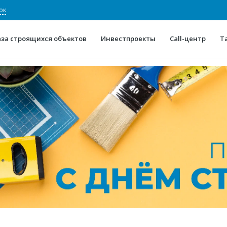
ок
аза строящихся объектов
Инвестпроекты
Call-центр
Т
О проекте
Конкурентные преимуще
Отзывы
Горячие объек
Глоссарий
Новости