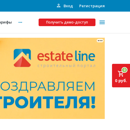
Вход
Регистрация
арифы
Получить демо-доступ
Платные услуги
ства
Рекламодателям
0
Call-центр
0 руб.
Инвестпроекты
ты
Подписка на Базу
Пресс-релизы
Правила работы