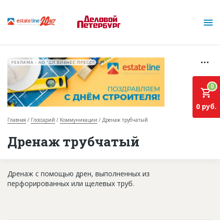
РЕКЛАМА • АО "ДП БИЗНЕС ПРЕСС"
0
0 руб.
Главная
Глоссарий
Коммуникации
Дренаж трубчатый
О проекте
Дренаж трубчатый
Горячие объекты
Дренаж с помощью дрен, выполненных из
База строящихся объектов
перфорированных или щелевых труб.
Инвестпроекты
Глоссарий