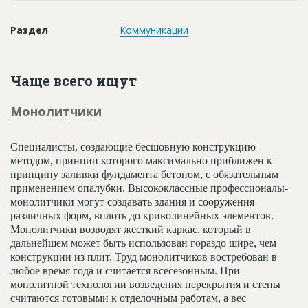
Новости
Раздел
Коммуникации
Платные услуги
Пресс-релизы
Чаще всего ищут
Правила работы
Монолитчики
Контакты
Личный кабинет
Специалисты, создающие бесшовную конструкцию
методом, принцип которого максимально приближен к
принципу заливки фундамента бетоном, с обязательным
применением опалубки. Высококлассные профессионалы-
монолитчики могут создавать здания и сооружения
различных форм, вплоть до криволинейных элементов.
Монолитчики возводят жесткий каркас, который в
дальнейшем может быть использован гораздо шире, чем
конструкции из плит. Труд монолитчиков востребован в
любое время года и считается всесезонным. При
монолитной технологии возведения перекрытия и стены
считаются готовыми к отделочным работам, а вес