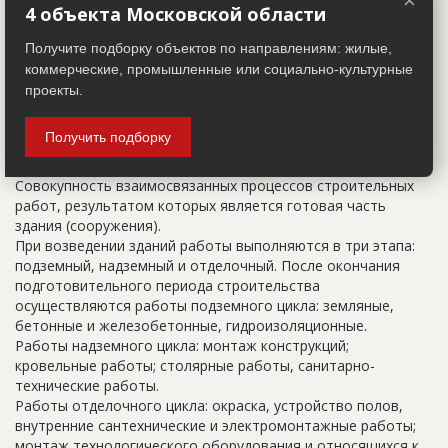
×
строительные организации делают свои добавления
4 объекта Московской области
(например, вторая очередь). В официальных документах
Получите подборку объектов по направлениям: жилые,
должен присутствовать официальный строительный адрес,
коммерческие, промышленные или социально-культурные
а все остальное - это уточнения типа "шестикомнатная
квартира с большой кладовой", которые годятся только
проекты.
для переговоров.
Получить подборку
Цикл строительства
Совокупность взаимосвязанных процессов строительных
работ, результатом которых является готовая часть
здания (сооружения).
При возведении зданий работы выполняются в три этапа:
подземный, надземный и отделочный. После окончания
подготовительного периода строительства
осуществляются работы подземного цикла: земляные,
бетонные и железобетонные, гидроизоляционные.
Работы надземного цикла: монтаж конструкций;
кровельные работы; столярные работы, санитарно-
технические работы.
Работы отделочного цикла: окраска, устройство полов,
внутренние сантехнические и электромонтажные работы;
монтаж технологического оборудования и относящихся к