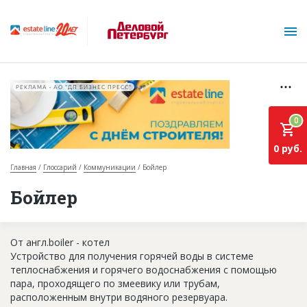
РЕКЛАМА • АО "ДП БИЗНЕС ПРЕСС"
0
0 руб.
Главная
Глоссарий
Коммуникации
Бойлер
О проекте
Бойлер
Горячие объекты
От англ.boiler - котел
База строящихся объектов
Устройство для получения горячей воды в системе
Инвестпроекты
теплоснабжения и горячего водоснабжения с помощью
пара, проходящего по змеевику или трубам,
Глоссарий
расположенным внутри водяного резервуара.