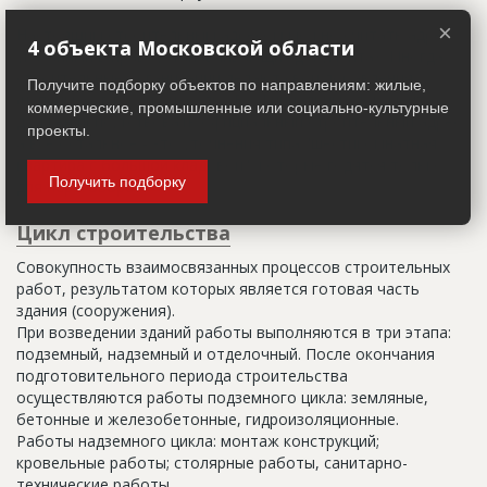
×
Настоящим строительным адресом можно считать адрес,
4 объекта Московской области
указанный в правоустанавливающих документах. Иногда
строительные организации делают свои добавления
Получите подборку объектов по направлениям: жилые,
(например, вторая очередь). В официальных документах
коммерческие, промышленные или социально-культурные
должен присутствовать официальный строительный адрес,
проекты.
а все остальное - это уточнения типа "шестикомнатная
квартира с большой кладовой", которые годятся только
Получить подборку
для переговоров.
Цикл строительства
Совокупность взаимосвязанных процессов строительных
работ, результатом которых является готовая часть
здания (сооружения).
При возведении зданий работы выполняются в три этапа:
подземный, надземный и отделочный. После окончания
подготовительного периода строительства
осуществляются работы подземного цикла: земляные,
бетонные и железобетонные, гидроизоляционные.
Работы надземного цикла: монтаж конструкций;
кровельные работы; столярные работы, санитарно-
технические работы.