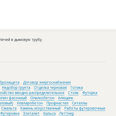
 печей в дымовую трубу.
брозащита
Договор энергоснабжения
Недобор грунта
Отделка черновая
Готика
ройство вводно-распределительное
Стояк
Футорка
рпич фасонный
Опилкобетон
Алюцинк
иловый)
Кевларобетон
Профнастил
Ситаллы
Смальта
Камень искусственный
Работы футеровочные
Футеровка
Златалит
Бальса
Леттнер