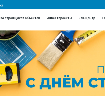
ок
аза строящихся объектов
Инвестпроекты
Call-центр
Т
О проекте
Конкурентные преимуще
Отзывы
Горячие объек
Глоссарий
Новости