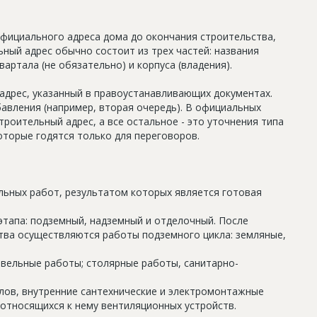
официального адреса дома до окончания строительства,
ный адрес обычно состоит из трех частей: названия
артала (не обязательно) и корпуса (владения).
дрес, указанный в правоустанавливающих документах.
авления (например, вторая очередь). В официальных
роительный адрес, а все остальное - это уточнения типа
оторые годятся только для переговоров.
льных работ, результатом которых является готовая
этапа: подземный, надземный и отделочный. После
тва осуществляются работы подземного цикла: земляные,
овельные работы; столярные работы, санитарно-
олов, внутренние сантехнические и электромонтажные
относящихся к нему вентиляционных устройств.