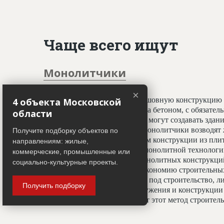
Чаще всего ищут
Монолитчики
×
Специалисты, создающие бесшовную конструкцию 
4 объекта Московской
принципу заливки фундамента бетоном, с обязате
области
профессионалы-монолитчики могут создавать здани
криволинейных элементов. Монолитчики возводят 
Получите подборку объектов по
использован гораздо шире, чем конструкции из пли
направлениям: жилые,
считается всесезонным. При монолитной технологи
коммерческие, промышленные или
отделочным работам, а вес монолитных конструкц
социально-культурные проекты.
20%, что даёт значительную экономию строительных
условиях недостатка площади под строительство, ли
Получить подборку
застройки. Монолитные сооружения и конструкции 
тепловой изоляции, что делает этот метод строите