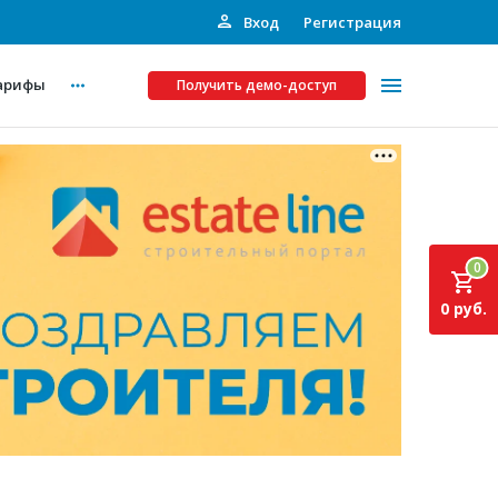
Вход
Регистрация
арифы
Получить демо-доступ
Платные услуги
ства
Рекламодателям
0
Call-центр
0 руб.
Инвестпроекты
ты
Подписка на Базу
Пресс-релизы
Правила работы