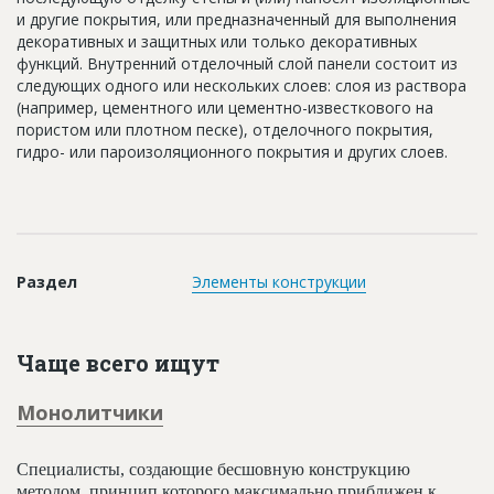
Новости
и другие покрытия, или предназначенный для выполнения
декоративных и защитных или только декоративных
Платные услуги
функций. Внутренний отделочный слой панели состоит из
следующих одного или нескольких слоев: слоя из раствора
Пресс-релизы
(например, цементного или цементно-известкового на
пористом или плотном песке), отделочного покрытия,
Правила работы
гидро- или пароизоляционного покрытия и других слоев.
Контакты
Личный кабинет
Раздел
Элементы конструкции
Чаще всего ищут
Монолитчики
Специалисты, создающие бесшовную конструкцию
методом, принцип которого максимально приближен к