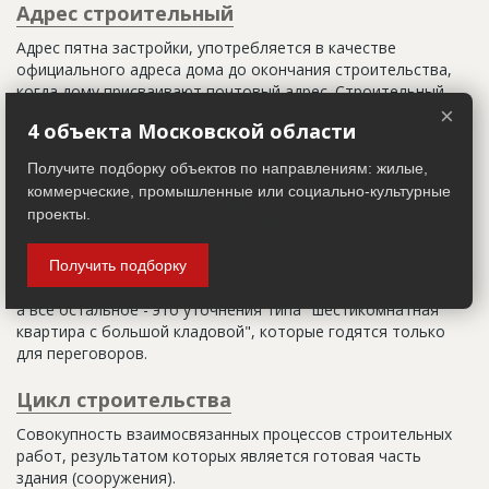
Адрес строительный
Адрес пятна застройки, употребляется в качестве
официального адреса дома до окончания строительства,
когда дому присваивают почтовый адрес. Строительный
адрес обычно состоит из трех частей: названия
×
4 объекта Московской области
строительного района (возможно, улицы), номера квартала
(не обязательно) и корпуса (владения).
Получите подборку объектов по направлениям: жилые,
коммерческие, промышленные или социально-культурные
Настоящим строительным адресом можно считать адрес,
проекты.
указанный в правоустанавливающих документах. Иногда
строительные организации делают свои добавления
(например, вторая очередь). В официальных документах
Получить подборку
должен присутствовать официальный строительный адрес,
а все остальное - это уточнения типа "шестикомнатная
квартира с большой кладовой", которые годятся только
для переговоров.
Цикл строительства
Совокупность взаимосвязанных процессов строительных
работ, результатом которых является готовая часть
здания (сооружения).