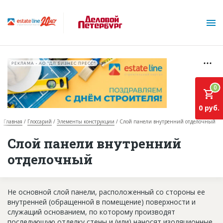
РЕКЛАМА • АО "ДП БИЗНЕС ПРЕСС"
0
0 руб.
Главная
Глоссарий
Элементы конструкции
Слой панели внутренний отделочный
О проекте
Слой панели внутренний
отделочный
Горячие объекты
База строящихся объектов
Не основной слой панели, расположенный со стороны ее
Инвестпроекты
внутренней (обращенной в помещение) поверхности и
служащий основанием, по которому производят
Глоссарий
последующую отделку стены и (или) наносят изоляционные