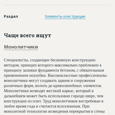
Новости
Платные услуги
Раздел
Элементы конструкции
Пресс-релизы
Правила работы
Чаще всего ищут
Контакты
Монолитчики
Личный кабинет
Специалисты, создающие бесшовную конструкцию
методом, принцип которого максимально приближен к
принципу заливки фундамента бетоном, с обязательным
применением опалубки. Высококлассные профессионалы-
монолитчики могут создавать здания и сооружения
различных форм, вплоть до криволинейных элементов.
Монолитчики возводят жесткий каркас, который в
дальнейшем может быть использован гораздо шире, чем
конструкции из плит. Труд монолитчиков востребован в
любое время года и считается всесезонным. При
монолитной технологии возведения перекрытия и стены