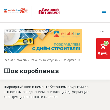
РЕКЛАМА • АО "ДП БИЗНЕС ПРЕСС"
0
0 руб.
Главная
Глоссарий
Элементы конструкции
Шов коробления
О проекте
Шов коробления
Горячие объекты
Шарнирный шов в цементобетонном покрытии со
База строящихся объектов
штыревым соединением, снижающий деформацию
Инвестпроекты
конструкции по высоте сечения.
Глоссарий