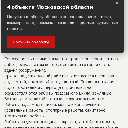
×
указанный в правоустанавливающих документах. Иногда
4 объекта Московской области
строительные организации делают свои добавления
(например, вторая очередь). В официальных документах
Получите подборку объектов по направлениям: жилые,
должен присутствовать официальный строительный адрес,
коммерческие, промышленные или социально-культурные
а все остальное - это уточнения типа "шестикомнатная
проекты.
квартира с большой кладовой", которые годятся только
для переговоров.
Получить подборку
Цикл строительства
Совокупность взаимосвязанных процессов строительных
работ, результатом которых является готовая часть
здания (сооружения).
При возведении зданий работы выполняются в три этапа:
подземный, надземный и отделочный. После окончания
подготовительного периода строительства
осуществляются работы подземного цикла: земляные,
бетонные и железобетонные, гидроизоляционные.
Работы надземного цикла: монтаж конструкций;
кровельные работы; столярные работы, санитарно-
технические работы.
Работы отделочного цикла: окраска, устройство полов,
внутренние сантехнические и электромонтажные работы;