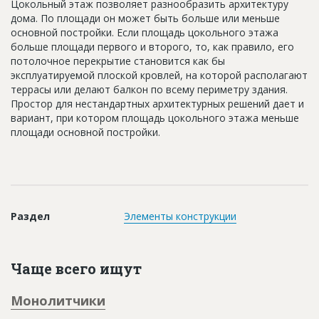
Цокольный этаж позволяет разнообразить архитектуру
Новости
дома. По площади он может быть больше или меньше
основной постройки. Если площадь цокольного этажа
Платные услуги
больше площади первого и второго, то, как правило, его
потолочное перекрытие становится как бы
Пресс-релизы
эксплуатируемой плоской кровлей, на которой располагают
террасы или делают балкон по всему периметру здания.
Правила работы
Простор для нестандартных архитектурных решений дает и
Контакты
вариант, при котором площадь цокольного этажа меньше
площади основной постройки.
Личный кабинет
Раздел
Элементы конструкции
Чаще всего ищут
Монолитчики