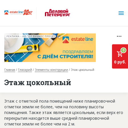
РЕКЛАМА • АО "ДП БИЗНЕС ПРЕСС"
0
0 руб.
Главная
Глоссарий
Элементы конструкции
Этаж цокольный
О проекте
Этаж цокольный
Горячие объекты
Этаж с отметкой пола помещений ниже планировочной
База строящихся объектов
отметки земли не более, чем на половину высоты
Инвестпроекты
помещения. Также этаж является цокольным, если верх его
перекрытия находится выше средней планировочной
Глоссарий
отметки земли не более чем на 2 м.