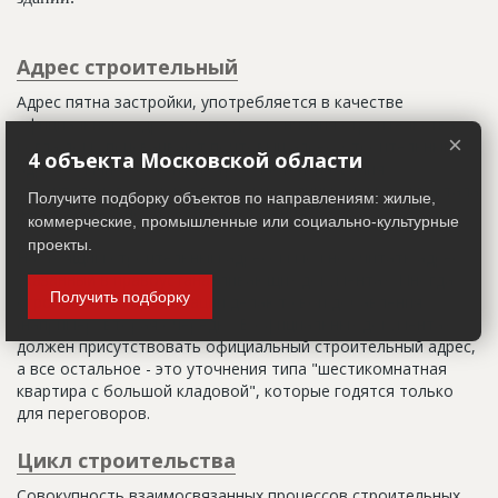
Адрес строительный
Адрес пятна застройки, употребляется в качестве
официального адреса дома до окончания строительства,
×
когда дому присваивают почтовый адрес. Строительный
4 объекта Московской области
адрес обычно состоит из трех частей: названия
строительного района (возможно, улицы), номера квартала
Получите подборку объектов по направлениям: жилые,
(не обязательно) и корпуса (владения).
коммерческие, промышленные или социально-культурные
проекты.
Настоящим строительным адресом можно считать адрес,
указанный в правоустанавливающих документах. Иногда
Получить подборку
строительные организации делают свои добавления
(например, вторая очередь). В официальных документах
должен присутствовать официальный строительный адрес,
а все остальное - это уточнения типа "шестикомнатная
квартира с большой кладовой", которые годятся только
для переговоров.
Цикл строительства
Совокупность взаимосвязанных процессов строительных