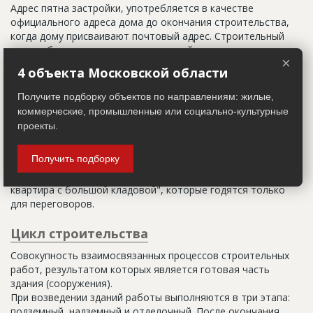
Адрес пятна застройки, употребляется в качестве
официального адреса дома до окончания строительства,
когда дому присваивают почтовый адрес. Строительный
адрес обычно состоит из трех частей: названия
×
строительного района (возможно, улицы), номера квартала
4 объекта Московской области
(не обязательно) и корпуса (владения).
Получите подборку объектов по направлениям: жилые,
Настоящим строительным адресом можно считать адрес,
коммерческие, промышленные или социально-культурные
указанный в правоустанавливающих документах. Иногда
проекты.
строительные организации делают свои добавления
(например, вторая очередь). В официальных документах
Получить подборку
должен присутствовать официальный строительный адрес,
а все остальное - это уточнения типа "шестикомнатная
квартира с большой кладовой", которые годятся только
для переговоров.
Цикл строительства
Совокупность взаимосвязанных процессов строительных
работ, результатом которых является готовая часть
здания (сооружения).
При возведении зданий работы выполняются в три этапа:
подземный, надземный и отделочный. После окончания