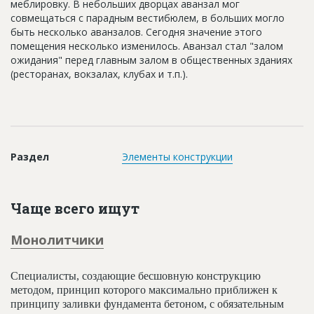
меблировку. В небольших дворцах аванзал мог
Новости
совмещаться с парадным вестибюлем, в больших могло
быть несколько аванзалов. Сегодня значение этого
Платные услуги
помещения несколько изменилось. Аванзал стал "залом
ожидания" перед главным залом в общественных зданиях
Пресс-релизы
(ресторанах, вокзалах, клубах и т.п.).
Правила работы
Контакты
Личный кабинет
Раздел
Элементы конструкции
Чаще всего ищут
Монолитчики
Специалисты, создающие бесшовную конструкцию
методом, принцип которого максимально приближен к
принципу заливки фундамента бетоном, с обязательным