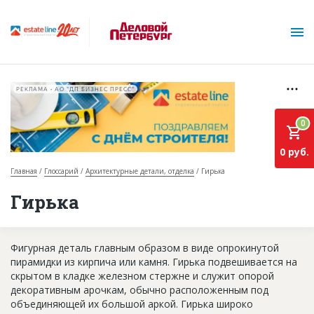
РЕКЛАМА • АО "ДП БИЗНЕС ПРЕСС"
0
0 руб.
Главная
Глоссарий
Архитектурные детали, отделка
Гирька
О проекте
Гирька
Горячие объекты
Фигурная деталь главным образом в виде опрокинутой
База строящихся объектов
пирамидки из кирпича или камня. Гирька подвешивается на
Инвестпроекты
скрытом в кладке железном стержне и служит опорой
декоративным арочкам, обычно расположенным под
Глоссарий
объединяющей их большой аркой. Гирька широко