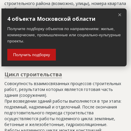
строительного района (возможно, улицы), номера квартала
(не обязательно) и корпуса (владения).
×
4 объекта Московской области
Настоящим строительным адресом можно считать адрес,
указанный в правоустанавливающих документах. Иногда
Получите подборку объектов по направлениям: жилые,
строительные организации делают свои добавления
коммерческие, промышленные или социально-культурные
(например, вторая очередь). В официальных документах
проекты.
должен присутствовать официальный строительный адрес,
а все остальное - это уточнения типа "шестикомнатная
Получить подборку
квартира с большой кладовой", которые годятся только
для переговоров.
Цикл строительства
Совокупность взаимосвязанных процессов строительных
работ, результатом которых является готовая часть
здания (сооружения).
При возведении зданий работы выполняются в три этапа:
подземный, надземный и отделочный. После окончания
подготовительного периода строительства
осуществляются работы подземного цикла: земляные,
бетонные и железобетонные, гидроизоляционные.
Работы надземного цикла: монтаж конструкций;