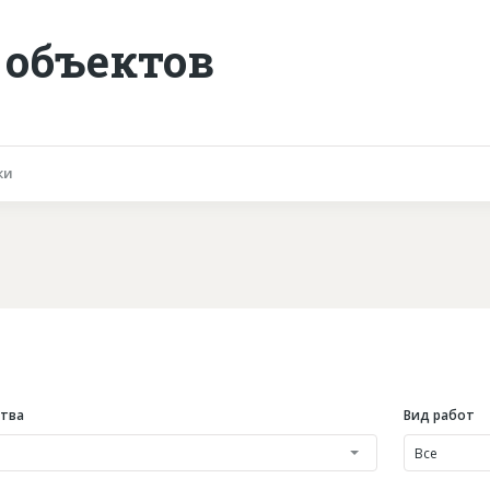
 объектов
ки
ства
Вид работ
Все