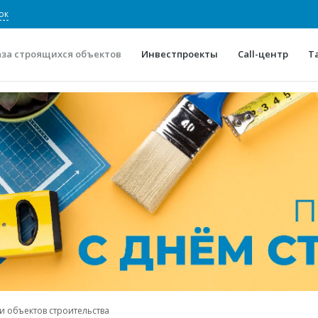
ок
аза строящихся объектов
Инвестпроекты
Call-центр
Т
О проекте
Конкурентные преимуще
Отзывы
Горячие объек
Глоссарий
Новости
и объектов строительства