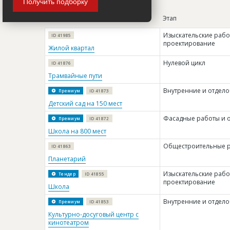
Получить подборку
Название
Этап
Изыскательские рабо
ID 41985
проектирование
Жилой квартал
Нулевой цикл
ID 41876
Трамвайные пути
Внутренние и отдел
Премиум
ID 41873
Детский сад на 150 мест
Фасадные работы и 
Премиум
ID 41872
Школа на 800 мест
Общестроительные 
ID 41863
Планетарий
Изыскательские рабо
Тендер
ID 41855
проектирование
Школа
Внутренние и отдел
Премиум
ID 41853
Культурно-досуговый центр с
кинотеатром