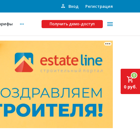
Вход
Регистрация
арифы
Получить демо-доступ
Платные услуги
ства
Рекламодателям
0
Call-центр
0 руб.
Инвестпроекты
ты
Подписка на Базу
Пресс-релизы
Правила работы