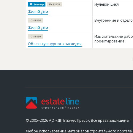
Нулевой цикл
Тендер
ID 41837
Жилой дом
Внутренние и отдел
ID 41836
Жилой дом
Изыскательские рабо
ID 41830
проектирование
Объект культурного наследия
© 2005–2026 АО «ДП Бизнес Пресс». Все права защищены
Любое использование материалов строительного портала