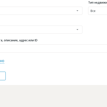
Тип недвиж
Все
, описание, адрес или ID
но