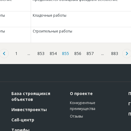
оты
Кладочные работы
оты
Строительные работы
1
...
853
854
855
856
857
...
883
База строящихся
О проекте
П
объектов
Конкурентные
Г
преимущества
Инвестпроекты
П
Отзывы
Call-центр
Тарифы