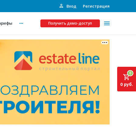
Вход
Регистрация
арифы
Получить демо-доступ
Платные услуги
ства
Рекламодателям
0
Call-центр
0 руб.
Инвестпроекты
ты
Подписка на Базу
Пресс-релизы
Правила работы