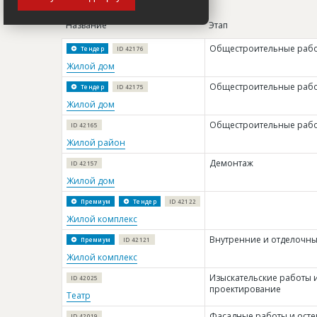
Название
Этап
Общестроительные раб
Тендер
ID 42176
Жилой дом
Общестроительные раб
Тендер
ID 42175
Жилой дом
Общестроительные раб
ID 42165
Жилой район
Демонтаж
ID 42157
Жилой дом
Премиум
Тендер
ID 42122
Жилой комплекс
Внутренние и отделочн
Премиум
ID 42121
Жилой комплекс
Изыскательские работы 
ID 42025
проектирование
Театр
Фасадные работы и осте
ID 42019