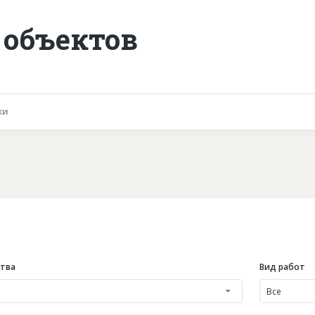
 объектов
ки
ства
Вид работ
Все