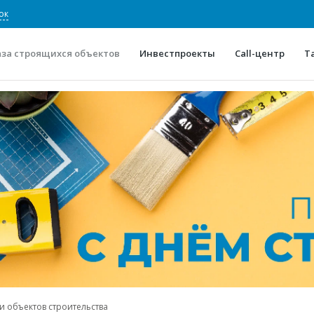
ок
аза строящихся объектов
Инвестпроекты
Call-центр
Т
О проекте
Конкурентные преимуще
Отзывы
Горячие объек
Глоссарий
Новости
и объектов строительства