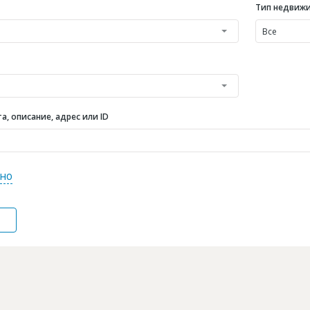
Тип недвиж
Все
, описание, адрес или ID
но