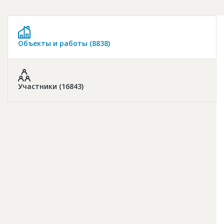
Новости
Платные услуги
Объекты и работы (8838)
Пресс-релизы
Правила работы
Контакты
Участники (16843)
Личный кабинет