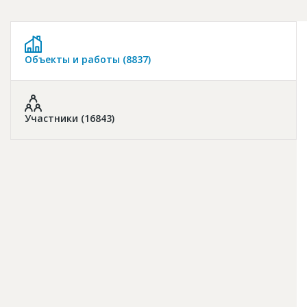
Новости
Платные услуги
Объекты и работы (8837)
Пресс-релизы
Правила работы
Контакты
Участники (16843)
Личный кабинет