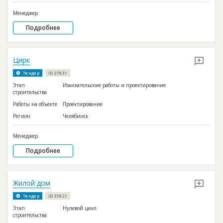
Менеджер
Подробнее
Цирк
Тендер
ID 37831
Этап
Изыскательские работы и проектирование
строительства
Работы на объекте
Проектирование
Регион
Челябинск
Менеджер
Подробнее
Жилой дом
Тендер
ID 37821
Этап
Нулевой цикл
строительства