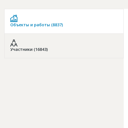
Новости
Платные услуги
Объекты и работы (8837)
Пресс-релизы
Правила работы
Контакты
Участники (16843)
Личный кабинет