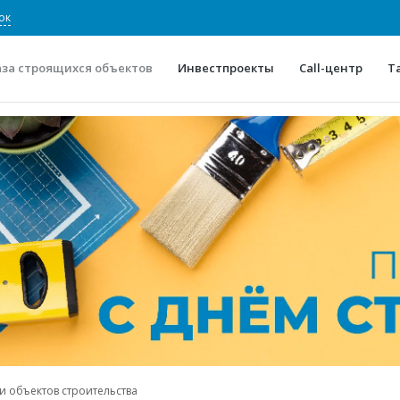
ок
аза строящихся объектов
Инвестпроекты
Call-центр
Т
О проекте
Конкурентные преимуще
Отзывы
Горячие объек
Глоссарий
Новости
и объектов строительства