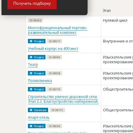
Получить подборку
Название
Этап
Нулевой цикл
ID 38954
Многофункциональный торгово-
развлекательный комплекс
Внутренние и о
Тендер
ID 38917
Учебный корпус на 400 мест
Изыскательские 
Тендер
ID 38909
проектирование
Театр
Изыскательские 
Тендер
ID 38858
проектирование
Поликлиника
Общестроитель
Тендер
ID 38779
Строительство улично-дорожной сети.
Этап 2.2. Благоустройство набережной.
Общестроитель
Премиум
ID 38772
Апарт-отель
Изыскательские 
Тендер
ID 38656
проектирование