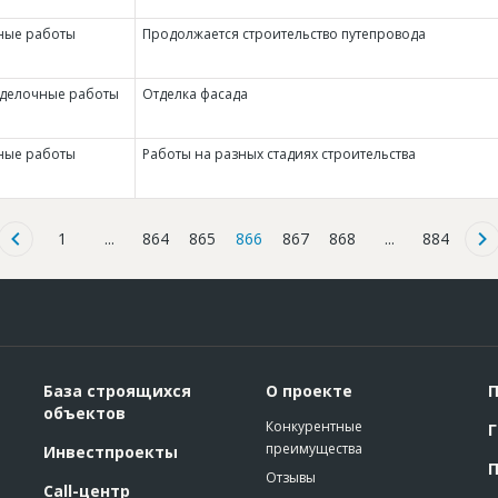
ные работы
Продолжается строительство путепровода
тделочные работы
Отделка фасада
ные работы
Работы на разных стадиях строительства
1
...
864
865
866
867
868
...
884
База строящихся
О проекте
П
объектов
Конкурентные
Г
преимущества
Инвестпроекты
П
Отзывы
Call-центр