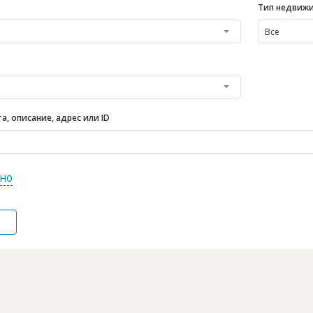
Тип недвиж
Все
, описание, адрес или ID
но