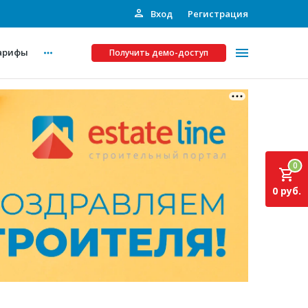
Вход
Регистрация
арифы
Получить демо-доступ
Платные услуги
ства
Рекламодателям
0
Call-центр
0 руб.
Инвестпроекты
ты
Подписка на Базу
Пресс-релизы
Правила работы