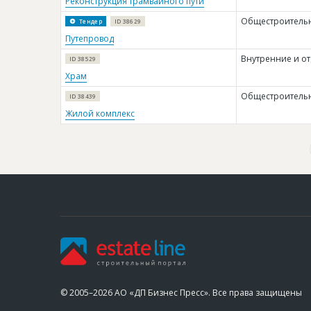
Реконструкция трамвайного пути
Общестроитель
Тендер
ID 38629
Путепровод
Внутренние и о
ID 38529
Храм
Общестроитель
ID 38439
Жилой комплекс
© 2005–2026 АО «ДП Бизнес Пресс». Все права защищены