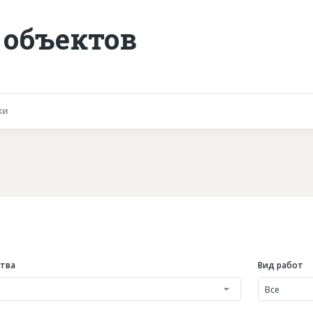
 объектов
ки
ства
Вид работ
Все