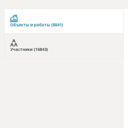
Новости
Платные услуги
Объекты и работы (8841)
Пресс-релизы
Правила работы
Контакты
Участники (16843)
Личный кабинет