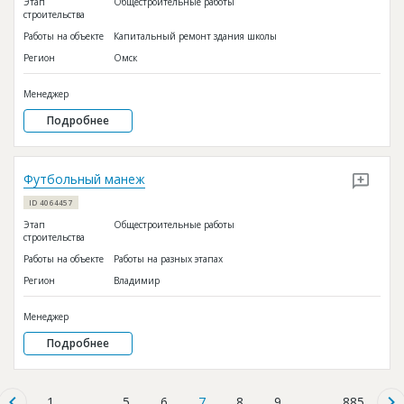
Этап
Общестроительные работы
строительства
Работы на объекте
Капитальный ремонт здания школы
Регион
Омск
Менеджер
Подробнее
Футбольный манеж
ID 4064457
Этап
Общестроительные работы
строительства
Работы на объекте
Работы на разных этапах
Регион
Владимир
Менеджер
Подробнее
1
...
5
6
7
8
9
...
885