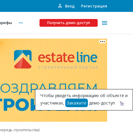
Вход
Регистрация
арифы
Получить демо-доступ
Платные услуги
ства
Рекламодателям
Call-центр
Инвестпроекты
ты
Чтобы увидеть информацию об объекте и
Подписка на Базу
участниках,
Закажите
демо-доступ
Пресс-релизы
Правила работы
ередь строительства)