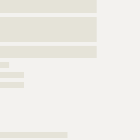
???????????????????????????????????????????????????
???????????????????????????
???????????????????????????????????????????????????
???????????????????????????????????????????????????
???????????????????????????????????????????????????
????????????????????????????
???????????????????????????????????????????????????
??????????????
?????
???????????
???????????
????????????????????????????????????