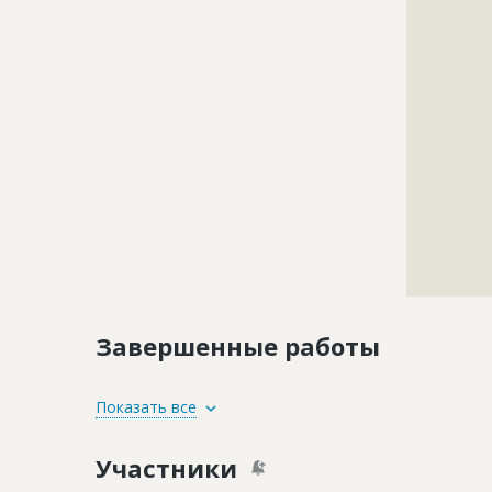
?????????????
?????????????
?????????????
?????????????
?????????????
?????????????
?????????????
?????????????
?????????????
?????????????
?????????????
?????????????
?????????????
Завершенные работы
ID
4045985
Показать все
Название
Облицовка 
Участники
Дата обновления
??????????