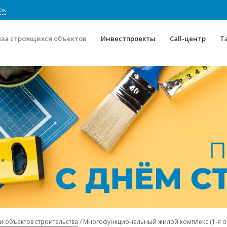
ок
аза строящихся объектов
Инвестпроекты
Call-центр
Т
О проекте
Конкурентные преимуще
Отзывы
Горячие объек
Глоссарий
Новости
и объектов строительства
Многофункциональный жилой комплекс (1-я оч