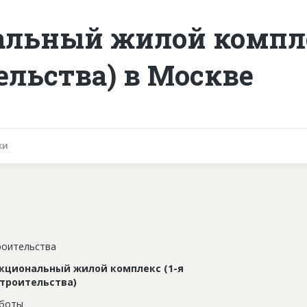
льный жилой компле
ельства) в Москве
ки
роительства
кциональный жилой комплекс (1-я
троительства)
аботы