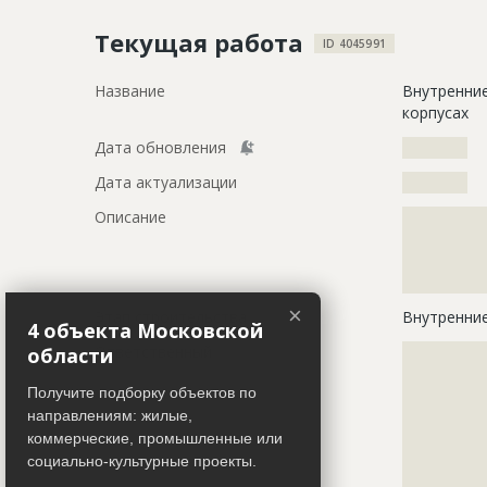
Текущая работа
ID 4045991
Название
Внутренние
корпусах
Дата обновления
??????????
Дата актуализации
??????????
Описание
?????????????
?????????????
?????????????
?????????????
×
Этап строительства
Внутренни
4 объекта Московской
Ответственный
???????????
области
???????????
Получите подборку объектов по
???????????
???????????
направлениям: жилые,
???????????
коммерческие, промышленные или
???????????
социально-культурные проекты.
???????????