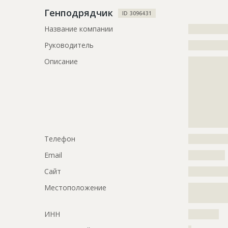
Описание
?????????????
Генподрядчик
ID 3096431
?????????????
Название компании
?????????????
??????
Руководитель
?????????????
Этап строительства
Фасадные 
Описание
?????????????
Ответственный
???????????
?????????????
???????????
?????????????
???????????
?????????????
???????????
?????????????
???????????
?????????????
???????????
?????????????
???????????
???????????
Телефон
?????????????
???????????
???????????
Email
????????????
???????????
Сайт
?????????????
Предполагаемые потребности
?????????????
Местоположение
?????????????
?????????????
?????????????
?????????????
?????????????
ИНН
??????????
?????????????