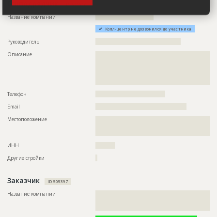
Генподрядчик
ID 529020
Название компании
??????????????????????????????
Колл-центр не дозвонился до участника
Руководитель
????????????????????????????????????????????
Описание
??????????????????????????????????????????????????????????
??????????????????????????????????????????????????????????
??????????????????????????????????????????????????????????
??????????????????????????????????????????????????????????
????????????????????????????????????????????????????
Телефон
????????????????????????????????????
Email
???????????????????????????????????????????????
Местоположение
??????????????????????????????????????????????????????????
??????????????????????????????????????????????????????????
???????????
ИНН
??????????
Другие стройки
?
Заказчик
ID 505397
Название компании
??????????????????????????????????????????????????????????
??????????????????????????????????????????????????????????
??????