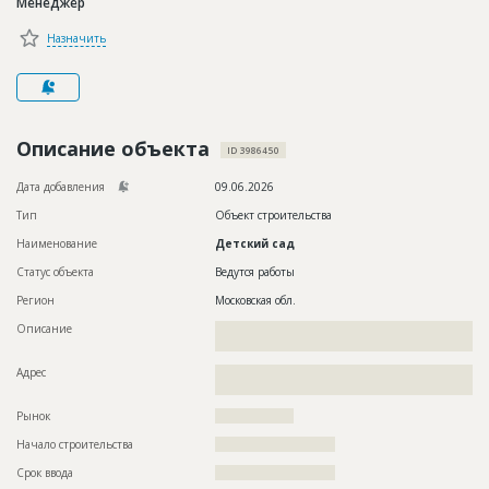
Менеджер
Новости
Назначить
Платные услуги
Пресс-релизы
Правила работы
Описание объекта
ID 3986450
Контакты
Дата добавления
09.06.2026
Тип
Объект строительства
Личный кабинет
Наименование
Детский сад
Статус объекта
Ведутся работы
Регион
Московская обл.
Описание
??????????????????????????????????????????????????????????
?????????????????????????????????????????????????
Адрес
??????????????????????????????????????????????????????????
???????????????????????????????????????
Рынок
??????????????????
Начало строительства
??????????????????????
Срок ввода
??????????????????????