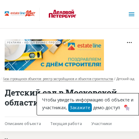
РЕКЛАМА • АО "ДП БИЗНЕС ПРЕСС"
База строящихся объектов: реестр застройщиков и объектов строительства
Детский сад
О проекте
Детский сад в Московской
Горячие объекты
Чтобы увидеть информацию об объекте и
области
участниках,
Закажите
демо-доступ
База строящихся объектов
Инвестпроекты
Описание объекта
Текущая работа
Участники
Глоссарий