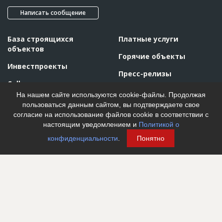
Написать сообщение
База строящихся
Платные услуги
объектов
Горячие объекты
Инвестпроекты
Пресс-релизы
Call-центр
На нашем сайте используются cookie-файлы. Продолжая
Тарифы
пользоваться данным сайтом, вы подтверждаете свое
согласие на использование файлов cookie в соответствии с
Реклама
настоящим уведомлением и
Политикой о
О проекте
Правила работы
конфиденциальности
.
Понятно
Конкурентные преимущества
Новости
Отзывы
Глоссарий
Контакты