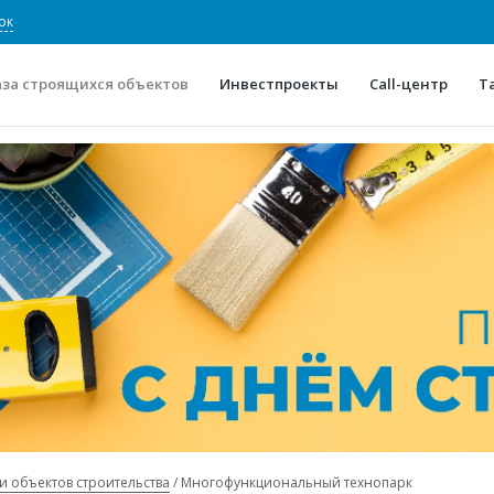
ок
аза строящихся объектов
Инвестпроекты
Call-центр
Т
О проекте
Конкурентные преимуще
Отзывы
Горячие объек
Глоссарий
Новости
и объектов строительства
Многофункциональный технопарк