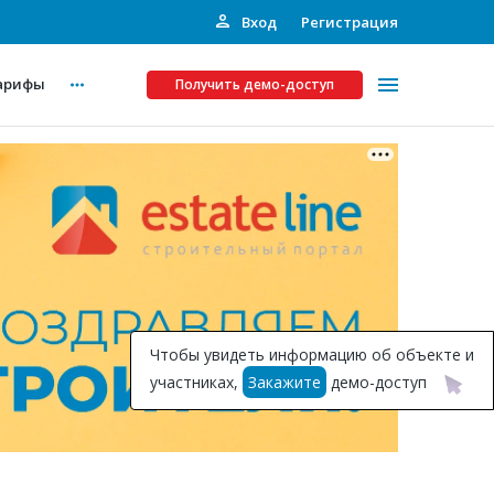
Вход
Регистрация
арифы
Получить демо-доступ
Платные услуги
ства
Рекламодателям
Call-центр
Инвестпроекты
ты
Чтобы увидеть информацию об объекте и
Подписка на Базу
участниках,
Закажите
демо-доступ
Пресс-релизы
Правила работы