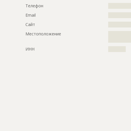
Телефон
?????????????
Email
?????????????
Сайт
?????????????
Местоположение
?????????????
?????????????
ИНН
??????????