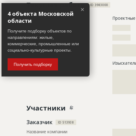
Текущая работа
ID 3983000
×
4 объекта Московской
Название
Проектные
области
Дата обновления
??????????
Получите подборку объектов по
Дата актуализации
??????????
направлениям: жилые,
коммерческие, промышленные или
Описание
?????????????
социально-культурные проекты.
?????????????
Этап строительства
Изыскател
Получить подборку
Ответственный
???????????
???????????
???????????
???????
Участники
Заказчик
ID 513938
Название компании
?????????????