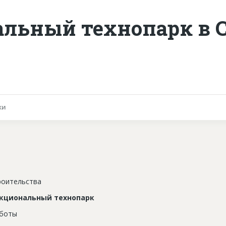
льный технопарк в С
ки
роительства
кциональный технопарк
аботы