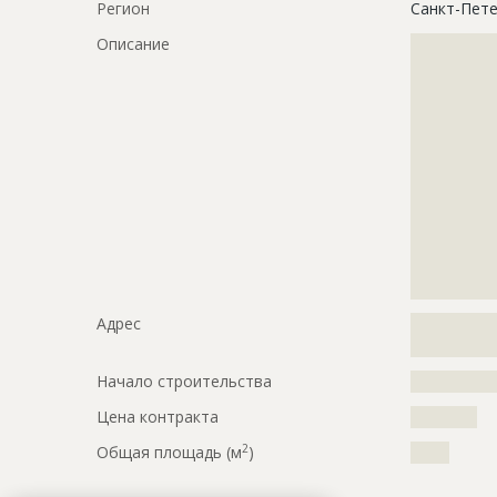
Регион
Санкт-Пете
Описание
?????????????
?????????????
?????????????
?????????????
?????????????
?????????????
?????????????
?????????????
?????????????
?????????????
?????????????
?????????????
Адрес
?????????????
???????
Начало строительства
???????????
Цена контракта
??????????
2
Общая площадь (м
)
?????