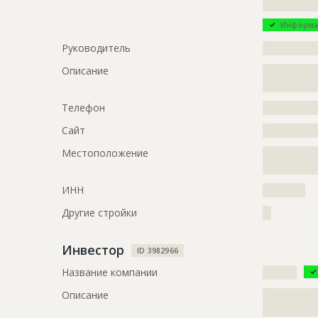
?????????????
Информа
Руководитель
?????????????
Описание
?????????????
?????????????
Телефон
?????????????
Сайт
?????????????
Местоположение
?????????????
?????????????
ИНН
??????????
Другие стройки
??
Инвестор
ID 3982966
Название компании
????????
Описание
?????????????
?????????????