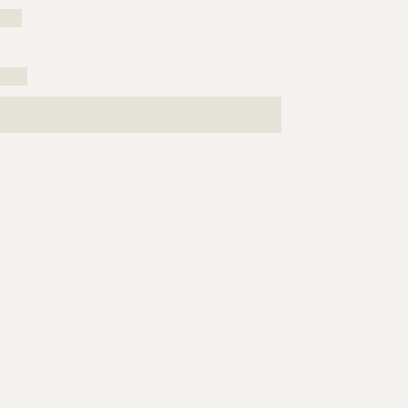
????
?????
???????????????????????????????????????????????????
????????????????????????????????????????????