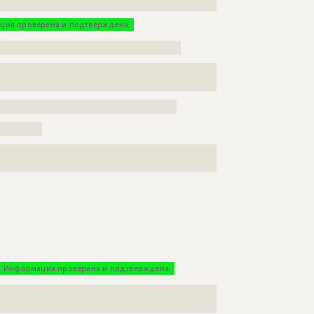
????
ция проверена и подтверждена
???????????????????????????????????????????
???????????????????????????????????????????????????
??????????????????????????????????????????????
??????????????????????????????????????????
??????????
???????????????????????????????????????????????????
??????????????????????????????????????????????
Информация проверена и подтверждена
???????????????????????????????????????????????????
??????