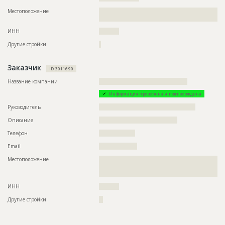
Местоположение
??????????????????????????????????????????????????????????
??????????????????????????????
ИНН
??????????
Другие стройки
?
Заказчик
ID 3011690
Название компании
????????????????????????????????????????????
Информация проверена и подтверждена
Руководитель
????????????????????????????????????????????????
Описание
???????????????????????????????????????
Телефон
??????????????????
Email
???????????????????
Местоположение
??????????????????????????????????????????????????????????
??????????????????????????????????????????????????????????
??
ИНН
??????????
Другие стройки
??