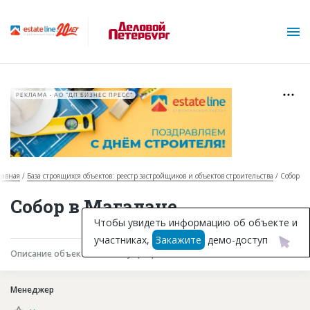
РЕКЛАМА • АО "ДП БИЗНЕС ПРЕСС"
лавная
База строящихся объектов: реестр застройщиков и объектов строительства
Собор
О проекте
Собор в Магадане
Горячие объекты
Чтобы увидеть информацию об объекте и
участниках,
Закажите
демо-доступ
База строящихся объектов
Описание объекта
Текущая работа
Участники
Инвестпроекты
Менеджер
Глоссарий