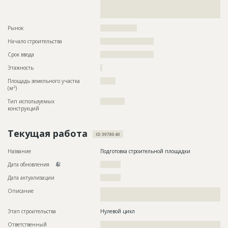
??????????????????????????????????????????????????????????
??????????????????????????????????????????????????????????
???????????????????????????????
Рынок
??????????????????
Начало строительства
?????????????????????
Срок ввода
?????????????????????
Этажность
?
Площадь земельного участка
??????
2
(м
)
Тип используемых
????????????
конструкций
Текущая работа
ID 3978040
Название
Подготовка строительной площадки
Дата обновления
??????????
Дата актуализации
??????????
Описание
??????????????????????????????????????????????????????????
????
Этап строительства
Нулевой цикл
Ответственный
???????????????????????????????????????????????