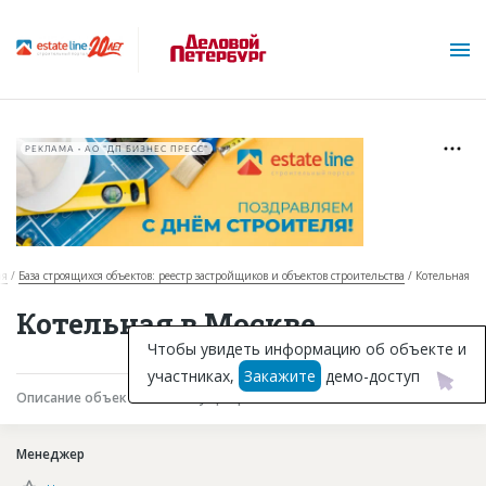
РЕКЛАМА • АО "ДП БИЗНЕС ПРЕСС"
ая
База строящихся объектов: реестр застройщиков и объектов строительства
Котельная
О проекте
Котельная в Москве
Горячие объекты
Чтобы увидеть информацию об объекте и
участниках,
Закажите
демо-доступ
База строящихся объектов
Описание объекта
Текущая работа
Участники
Инвестпроекты
Менеджер
Глоссарий