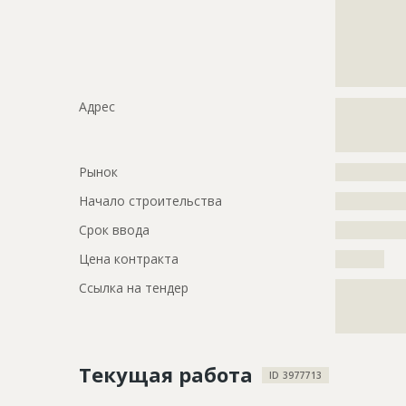
?????????????
?????????????
?????????????
?????????????
?????????????
Адрес
?????????????
?????????????
????????
Рынок
?????????????
Начало строительства
???????????
Срок ввода
???????????
Цена контракта
?????????
Ссылка на тендер
?????????????
?????????????
????????
Текущая работа
ID 3977713