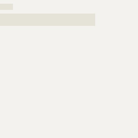
???????
???????????????????????????????????????????????????
????????????????????????