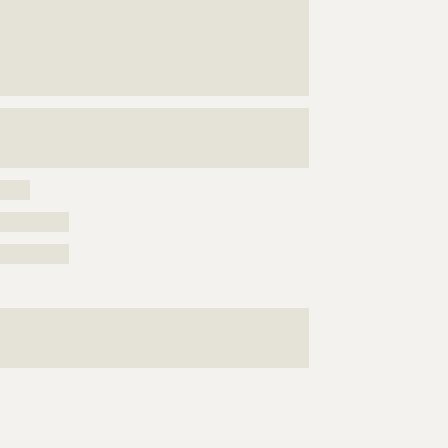
???????????????????????????????????????????????????
???????????????????????????????????????????????????
???????????????????????????????????????????????????
???????????????????????????????????????????????????
??????????????????????????????????????????
???????????????????????????????????????????????????
???????????????????????????????????????????????????
?????
??????????
??????????
???????????????????????????????????????????????????
???????????????????????????????????????????????????