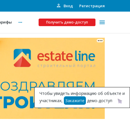
Вход
Регистрация
арифы
Получить демо-доступ
Платные услуги
ства
Рекламодателям
Call-центр
Инвестпроекты
ты
Чтобы увидеть информацию об объекте и
Подписка на Базу
участниках,
Закажите
демо-доступ
Пресс-релизы
Правила работы