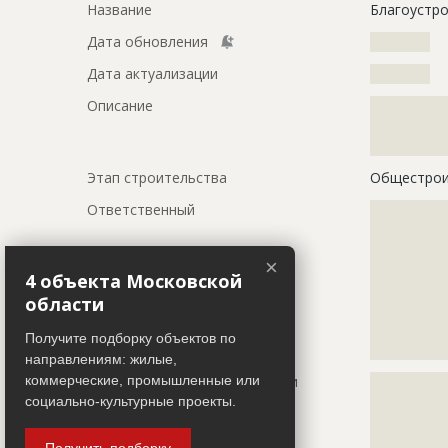
Название
Благоустр
Дата обновления
??????????
Дата актуализации
??????????
Описание
?????????????
?????????????
?????????????
Этап строительства
Общестрои
Ответственный
???????????
???????????
???????????
×
???????????
4 объекта Московской
???????????
области
???????????
???????????
Получите подборку объектов по
???????????
направлениям: жилые,
коммерческие, промышленные или
Предполагаемые потребности
?????????????
?????????????
социально-культурные проекты.
?????????????
?????????????
Получить подборку