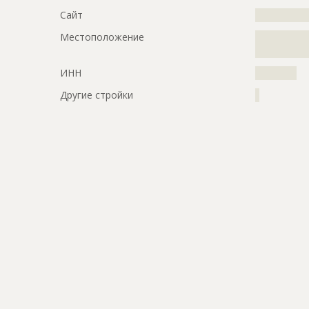
Сайт
?????????????
Местоположение
?????????????
?????????????
ИНН
??????????
Другие стройки
?