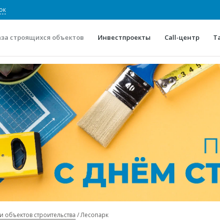
ок
аза строящихся объектов
Инвестпроекты
Call-центр
Т
О проекте
Конкурентные преимуще
Отзывы
Горячие объек
Глоссарий
Новости
и объектов строительства
Лесопарк