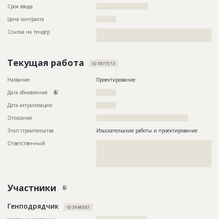
Срок ввода
?????????????????????
Цена контракта
??????????
Ссылка на тендер
??????????????????????????????????????????????????????????
????????????????????????????????????
Текущая работа
ID 3977513
Название
Проектирование
Дата обновления
??????????
Дата актуализации
??????????
Описание
???????????????????????????????????????????????
Этап строительства
Изыскательские работы и проектирование
Ответственный
???????????????????????????????????????????????
???????????????????????????????????????????????
???????????????????????????????????????????????
????????????????
Участники
Генподрядчик
ID 3948387