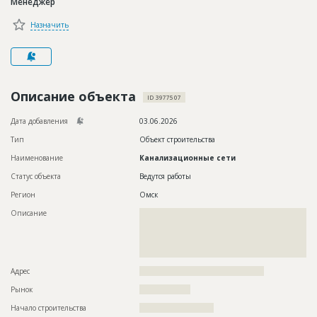
Менеджер
Новости
Назначить
Платные услуги
Пресс-релизы
Правила работы
Описание объекта
ID 3977507
Контакты
Дата добавления
03.06.2026
Тип
Объект строительства
Личный кабинет
Наименование
Канализационные сети
Статус объекта
Ведутся работы
Регион
Омск
Описание
??????????????????????????????????????????????????????????
??????????????????????????????????????????????????????????
??????????????????????????????????????????????????????????
??????????????????????????????????????????????????????????
????????????????????????????
Адрес
????????????????????????????????????????????
Рынок
??????????????????
Начало строительства
?????????????????????