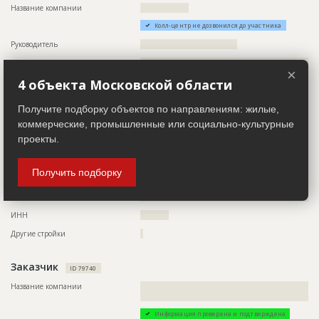
Название компании
?????????????????
Колл-центр не дозвонился до участника
Руководитель
??????????????????????????????????
Описание
??????????????????????????????????????????????????????????
×
??????????????????????????????????????????????????????????
4 объекта Московской области
??????????????????????????????????????????????????????????
??????????????????????????????????????????????????????????
???????????????
Получите подборку объектов по направлениям: жилые,
Телефон
?????????????????????????????????????????????????????????
коммерческие, промышленные или социально-культурные
проекты.
Email
??????????????????
Сайт
?????????????????
Получить подборку
Местоположение
??????????????????????????????????????????????????????????
??????????????????????????????????????????????????????????
????????
ИНН
??????????
Другие стройки
?
Заказчик
ID 79740
Название компании
??????????????????????????????????????????????????????????
????????????????????
Информация проверена и подтверждена