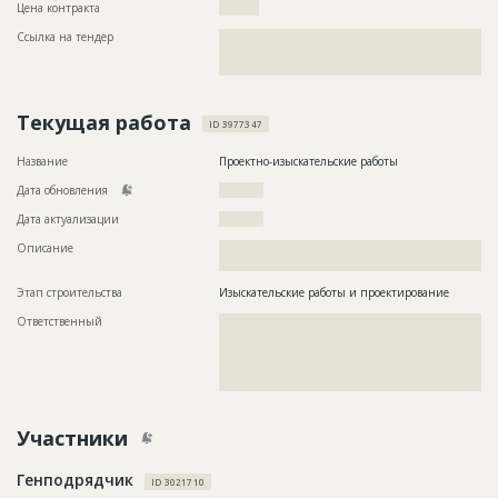
Цена контракта
?????????
Ссылка на тендер
??????????????????????????????????????????????????????????
??????????????????????????????????????????????????????????
?????????????
Текущая работа
ID 3977347
Название
Проектно-изыскательские работы
Дата обновления
??????????
Дата актуализации
??????????
Описание
??????????????????????????????????????????????????????????
???????
Этап строительства
Изыскательские работы и проектирование
Ответственный
???????????????????????????????????????????????
???????????????????????????????????????????????
???????????????????????????????????????????????
???????????????????????????????????????????????
????????????????????????????????????
Участники
Генподрядчик
ID 3021710