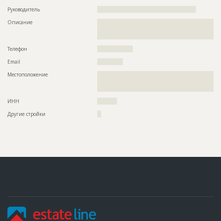
Руководитель
??????????????????????????????????????????????????
Описание
??????????????????????????????????????????????????????????
??????????????????????????????????????????????????????????
??
Телефон
??????????????????
Email
?????????????
Местоположение
??????????????????????????????????????????????????????????
??????????????????????????????????????????????????????????
?????????????????????????????????
ИНН
??????????
Другие стройки
??