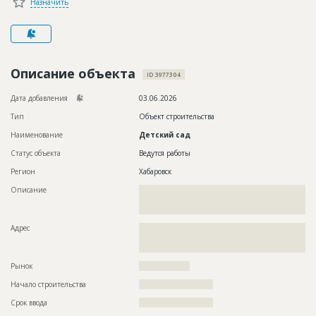
Назначить
Новости
Платные услуги
Пресс-релизы
Описание объекта
ID 3977304
Правила работы
Дата добавления
03.06.2026
Контакты
Тип
Объект строительства
Наименование
Детский сад
Личный кабинет
Статус объекта
Ведутся работы
Регион
Хабаровск
Описание
??????????????????????????????????????????????????????????
??????????????????????????????????????????????????????????
?????????????????????
Адрес
??????????????????????????????????????????????????????????
??????????????????????????????????????????????????????????
????
Рынок
??????????????????
Начало строительства
?????????????????????
Срок ввода
?????????????????????